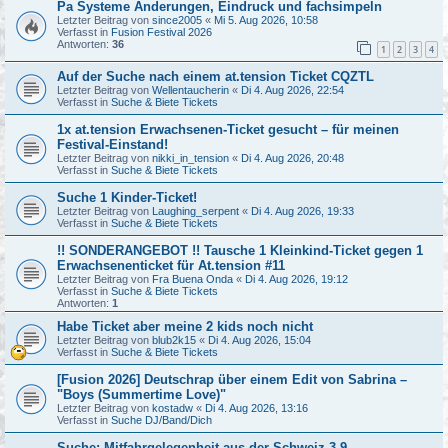
Pa Systeme Änderungen, Eindruck und fachsimpeln
Letzter Beitrag von
since2005
«
Mi 5. Aug 2026, 10:58
Verfasst in
Fusion Festival 2026
Antworten:
36
1
2
3
4
Auf der Suche nach einem at.tension Ticket CQZTL
Letzter Beitrag von
Wellentaucherin
«
Di 4. Aug 2026, 22:54
Verfasst in
Suche & Biete Tickets
1x at.tension Erwachsenen-Ticket gesucht – für meinen
Festival-Einstand!
Letzter Beitrag von
nikki_in_tension
«
Di 4. Aug 2026, 20:48
Verfasst in
Suche & Biete Tickets
Suche 1 Kinder-Ticket!
Letzter Beitrag von
Laughing_serpent
«
Di 4. Aug 2026, 19:33
Verfasst in
Suche & Biete Tickets
!! SONDERANGEBOT !! Tausche 1 Kleinkind-Ticket gegen 1
Erwachsenenticket für At.tension #11
Letzter Beitrag von
Fra Buena Onda
«
Di 4. Aug 2026, 19:12
Verfasst in
Suche & Biete Tickets
Antworten:
1
Habe Ticket aber meine 2 kids noch nicht
Letzter Beitrag von
blub2k15
«
Di 4. Aug 2026, 15:04
Verfasst in
Suche & Biete Tickets
[Fusion 2026] Deutschrap über einem Edit von Sabrina –
"Boys (Summertime Love)"
Letzter Beitrag von
kostadw
«
Di 4. Aug 2026, 13:16
Verfasst in
Suche DJ/Band/Dich
Suche: Mitfahrgelegenheit aus der Schweiz 3.9.