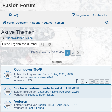
Fusion Forum
FAQ
Registrieren
Anmelden
S
Foren-Übersicht
Suche
Aktive Themen
u
Aktive Themen
c
Zur erweiterten Suche
h
Suche
Erweiterte Suche
e
1
2
Nächste
Die Suche ergab 34 Treffer
Themen
Countdown 🚀✨👽
Letzter Beitrag von
lm87
«
Do 6. Aug 2026, 20:34
Verfasst in
Fusion Festival 2026
Antworten:
122
1
10
11
12
13
…
Suche einzelnes Kinderticket ATTENSION
Letzter Beitrag von
catycuba
«
Do 6. Aug 2026, 20:30
Verfasst in
Suche & Biete Tickets
Verloren
Letzter Beitrag von
Itschi93
«
Do 6. Aug 2026, 19:48
Verfasst in
Lost & Found