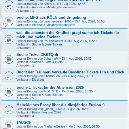
Letzter Beitrag von
Klippy
«
Di 4. Aug 2026, 12:56
Verfasst in
Anreise & Mitfahrgelegenheiten
Antworten:
1
Suche: MFG aus KÖLN und Umgebung
Letzter Beitrag von
peacheypeach1000
«
Di 4. Aug 2026, 10:55
Verfasst in
Anreise & Mitfahrgelegenheiten
weil die attension die Kindheit prägt suche ich Tickets für
mich und meine Tochter
Letzter Beitrag von
PaulineReuter
«
Di 4. Aug 2026, 10:29
Verfasst in
Suche & Biete Tickets
Antworten:
1
Suche Ticket DKBTQ 🎪
Letzter Beitrag von
JohannaM
«
Di 4. Aug 2026, 10:03
Verfasst in
Suche & Biete Tickets
Antworten:
1
Bucht der Träumer! Verkaufe Bassliner Tickets Hin und Rück
Letzter Beitrag von
ChristinG92
«
Di 4. Aug 2026, 00:11
Verfasst in
Diverses
Suche 1 Ticket für die At.tension 2026
Letzter Beitrag von
A_M_M_B
«
Mo 3. Aug 2026, 16:35
Verfasst in
Suche & Biete Tickets
Antworten:
5
Mein kleines Essay über die diesjährige Fusion :)
Letzter Beitrag von
_josch_
«
Mo 3. Aug 2026, 10:06
Verfasst in
Fusion Festival 2026
Antworten:
3
TAUSCH
Letzter Beitrag von
MadameCerise
«
Mo 3. Aug 2026, 09:50