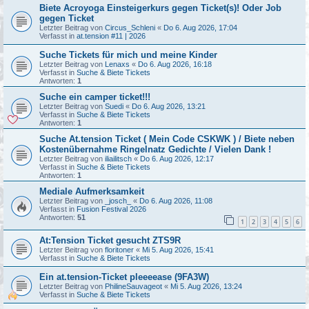
Biete Acroyoga Einsteigerkurs gegen Ticket(s)! Oder Job
gegen Ticket
Letzter Beitrag von
Circus_Schleni
«
Do 6. Aug 2026, 17:04
Verfasst in
at.tension #11 | 2026
Suche Tickets für mich und meine Kinder
Letzter Beitrag von
Lenaxs
«
Do 6. Aug 2026, 16:18
Verfasst in
Suche & Biete Tickets
Antworten:
1
Suche ein camper ticket!!!
Letzter Beitrag von
Suedi
«
Do 6. Aug 2026, 13:21
Verfasst in
Suche & Biete Tickets
Antworten:
1
Suche At.tension Ticket ( Mein Code CSKWK ) / Biete neben
Kostenübernahme Ringelnatz Gedichte / Vielen Dank !
Letzter Beitrag von
iliailitsch
«
Do 6. Aug 2026, 12:17
Verfasst in
Suche & Biete Tickets
Antworten:
1
Mediale Aufmerksamkeit
Letzter Beitrag von
_josch_
«
Do 6. Aug 2026, 11:08
Verfasst in
Fusion Festival 2026
Antworten:
51
1
2
3
4
5
6
At:Tension Ticket gesucht ZTS9R
Letzter Beitrag von
floritoner
«
Mi 5. Aug 2026, 15:41
Verfasst in
Suche & Biete Tickets
Ein at.tension-Ticket pleeeease (9FA3W)
Letzter Beitrag von
PhilineSauvageot
«
Mi 5. Aug 2026, 13:24
Verfasst in
Suche & Biete Tickets