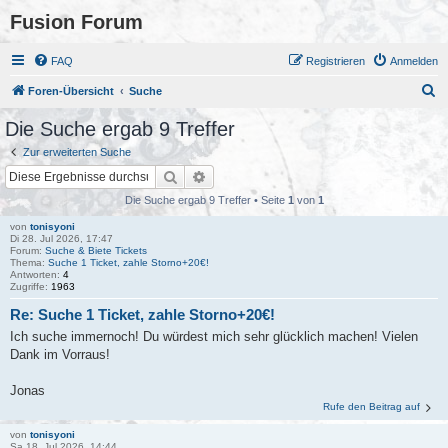
Fusion Forum
FAQ
Registrieren
Anmelden
S
Foren-Übersicht
Suche
u
Die Suche ergab 9 Treffer
c
Zur erweiterten Suche
h
Suche
Erweiterte Suche
e
Die Suche ergab 9 Treffer • Seite
1
von
1
von
tonisyoni
Di 28. Jul 2026, 17:47
Forum:
Suche & Biete Tickets
Thema:
Suche 1 Ticket, zahle Storno+20€!
Antworten:
4
Zugriffe:
1963
Re: Suche 1 Ticket, zahle Storno+20€!
Ich suche immernoch! Du würdest mich sehr glücklich machen! Vielen
Dank im Vorraus!
Jonas
Rufe den Beitrag auf
von
tonisyoni
Sa 18. Jul 2026, 14:44