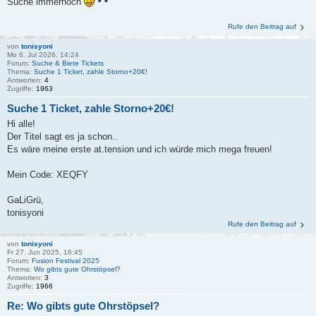
Suche immernoch
Rufe den Beitrag auf
von
tonisyoni
Mo 6. Jul 2026, 14:24
Forum:
Suche & Biete Tickets
Thema:
Suche 1 Ticket, zahle Storno+20€!
Antworten:
4
Zugriffe:
1963
Suche 1 Ticket, zahle Storno+20€!
Hi alle!
Der Titel sagt es ja schon..
Es wäre meine erste at.tension und ich würde mich mega freuen!
Mein Code: XEQFY
GaLiGrü,
tonisyoni
Rufe den Beitrag auf
von
tonisyoni
Fr 27. Jun 2025, 16:45
Forum:
Fusion Festival 2025
Thema:
Wo gibts gute Ohrstöpsel?
Antworten:
3
Zugriffe:
1966
Re: Wo gibts gute Ohrstöpsel?