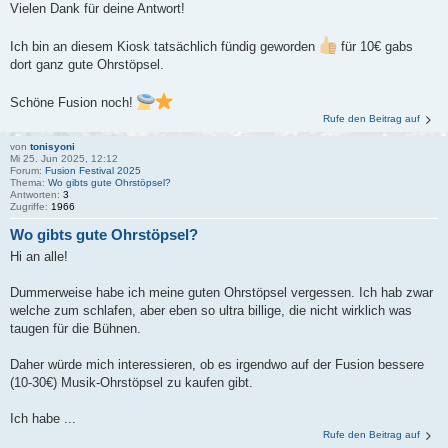
Vielen Dank für deine Antwort!
Ich bin an diesem Kiosk tatsächlich fündig geworden
für 10€ gabs
dort ganz gute Ohrstöpsel.
Schöne Fusion noch!
Rufe den Beitrag auf
von
tonisyoni
Mi 25. Jun 2025, 12:12
Forum:
Fusion Festival 2025
Thema:
Wo gibts gute Ohrstöpsel?
Antworten:
3
Zugriffe:
1966
Wo gibts gute Ohrstöpsel?
Hi an alle!
Dummerweise habe ich meine guten Ohrstöpsel vergessen. Ich hab zwar
welche zum schlafen, aber eben so ultra billige, die nicht wirklich was
taugen für die Bühnen.
Daher würde mich interessieren, ob es irgendwo auf der Fusion bessere
(10-30€) Musik-Ohrstöpsel zu kaufen gibt.
Ich habe ...
Rufe den Beitrag auf