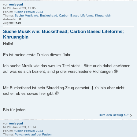
von
tonisyoni
Mi 28. Jun 2023, 11:05
Forum:
Fusion Festival 2023
Thema:
Suche Musik wie: Buckethead; Carbon Based Lifeforms; Khruangbin
Antworten:
0
Zugriffe:
649
Suche Musik wie: Buckethead; Carbon Based Lifeforms;
Khruangbin
Hallo!
Es ist meine erste Fusion dieses Jahr.
Ich suche Musik wie das was im Titel steht.. Bitte auch dabei erwähnen
auf was es sich bezieht, sind ja drei verschiedene Richtungen 😁
Mit Buckethead ist sein Shredding-Zeug gemeint 🎸⚡⚡ bin aber nicht
sicher, ob es sowas hier gibt 🫣
Bin für jeden ...
Rufe den Beitrag auf
von
tonisyoni
Mi 28. Jun 2023, 10:14
Forum:
Fusion Festival 2023
Thema:
Polyamorie auf der Fusion