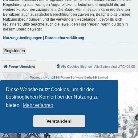
Registrierung ist in wenigen Augenblicken erledigt und ermöglicht dir, auf
weitere Funktionen zuzugreifen. Die Board-Administration kann registrierten
Benutzern auch zusätzliche Berechtigungen zuweisen. Beachte bitte unsere
Nutzungsbedingungen und die verwandten Regelungen, bevor du dich
registrierst. Bitte beachte auch die jeweiligen Forenregeln, wenn du dich in
diesem Board bewegst.
Nutzungsbedingungen
|
Datenschutzerklärung
Registrieren
Foren-Übersicht
Alle Cookies löschen
Alle Zeiten sind
UTC+02:00
Powered by
phpBB
® Forum Software © phpBB Limited
Deutsche Übersetzung durch
phpBB.de
Kulturkosmos Müritz e.V
|
Fusion Festival
|
Mastodon
|
Diese Website nutzt Cookies, um dir den
Datenschutz
|
Nutzungsbedingungen
bestmöglichen Komfort bei der Nutzung zu
bieten.
Mehr erfahren
Verstanden!