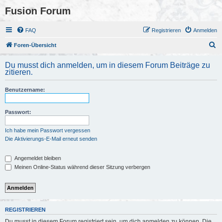
Fusion Forum
FAQ
Registrieren
Anmelden
S
Foren-Übersicht
u
Du musst dich anmelden, um in diesem Forum Beiträge zu
c
zitieren.
h
Benutzername:
e
Passwort:
Ich habe mein Passwort vergessen
Die Aktivierungs-E-Mail erneut senden
Angemeldet bleiben
Meinen Online-Status während dieser Sitzung verbergen
REGISTRIEREN
Du musst in diesem Forum registriert sein, um dich anmelden zu können. Die