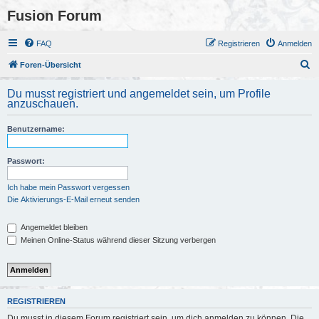
Fusion Forum
FAQ
Registrieren
Anmelden
S
Foren-Übersicht
u
Du musst registriert und angemeldet sein, um Profile
c
anzuschauen.
h
Benutzername:
e
Passwort:
Ich habe mein Passwort vergessen
Die Aktivierungs-E-Mail erneut senden
Angemeldet bleiben
Meinen Online-Status während dieser Sitzung verbergen
REGISTRIEREN
Du musst in diesem Forum registriert sein, um dich anmelden zu können. Die