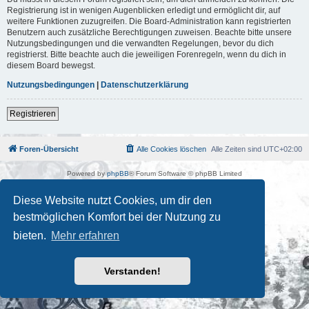
Registrierung ist in wenigen Augenblicken erledigt und ermöglicht dir, auf
weitere Funktionen zuzugreifen. Die Board-Administration kann registrierten
Benutzern auch zusätzliche Berechtigungen zuweisen. Beachte bitte unsere
Nutzungsbedingungen und die verwandten Regelungen, bevor du dich
registrierst. Bitte beachte auch die jeweiligen Forenregeln, wenn du dich in
diesem Board bewegst.
Nutzungsbedingungen
|
Datenschutzerklärung
Registrieren
Foren-Übersicht
Alle Cookies löschen
Alle Zeiten sind
UTC+02:00
Powered by
phpBB
® Forum Software © phpBB Limited
Deutsche Übersetzung durch
phpBB.de
Kulturkosmos Müritz e.V
|
Fusion Festival
|
Mastodon
|
Diese Website nutzt Cookies, um dir den
Datenschutz
|
Nutzungsbedingungen
bestmöglichen Komfort bei der Nutzung zu
bieten.
Mehr erfahren
Verstanden!