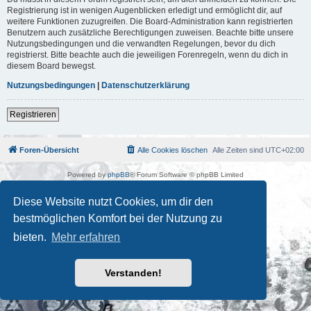
Registrierung ist in wenigen Augenblicken erledigt und ermöglicht dir, auf
weitere Funktionen zuzugreifen. Die Board-Administration kann registrierten
Benutzern auch zusätzliche Berechtigungen zuweisen. Beachte bitte unsere
Nutzungsbedingungen und die verwandten Regelungen, bevor du dich
registrierst. Bitte beachte auch die jeweiligen Forenregeln, wenn du dich in
diesem Board bewegst.
Nutzungsbedingungen
|
Datenschutzerklärung
Registrieren
Foren-Übersicht
Alle Cookies löschen
Alle Zeiten sind
UTC+02:00
Powered by
phpBB
® Forum Software © phpBB Limited
Deutsche Übersetzung durch
phpBB.de
Kulturkosmos Müritz e.V
|
Fusion Festival
|
Mastodon
|
Diese Website nutzt Cookies, um dir den
Datenschutz
|
Nutzungsbedingungen
bestmöglichen Komfort bei der Nutzung zu
bieten.
Mehr erfahren
Verstanden!