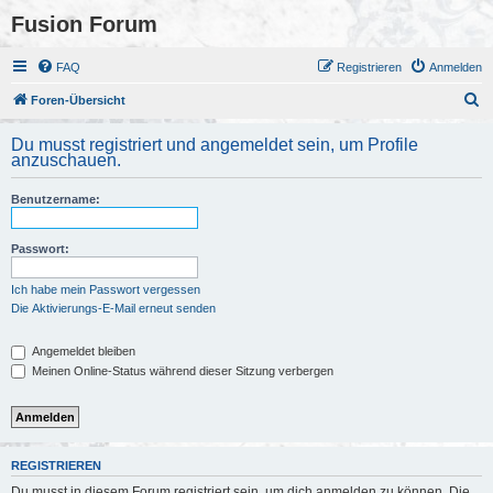
Fusion Forum
FAQ
Registrieren
Anmelden
S
Foren-Übersicht
u
Du musst registriert und angemeldet sein, um Profile
c
anzuschauen.
h
Benutzername:
e
Passwort:
Ich habe mein Passwort vergessen
Die Aktivierungs-E-Mail erneut senden
Angemeldet bleiben
Meinen Online-Status während dieser Sitzung verbergen
REGISTRIEREN
Du musst in diesem Forum registriert sein, um dich anmelden zu können. Die