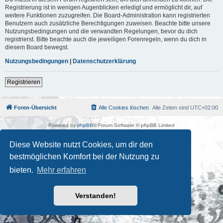
Registrierung ist in wenigen Augenblicken erledigt und ermöglicht dir, auf
weitere Funktionen zuzugreifen. Die Board-Administration kann registrierten
Benutzern auch zusätzliche Berechtigungen zuweisen. Beachte bitte unsere
Nutzungsbedingungen und die verwandten Regelungen, bevor du dich
registrierst. Bitte beachte auch die jeweiligen Forenregeln, wenn du dich in
diesem Board bewegst.
Nutzungsbedingungen
|
Datenschutzerklärung
Registrieren
Foren-Übersicht
Alle Cookies löschen
Alle Zeiten sind
UTC+02:00
Powered by
phpBB
® Forum Software © phpBB Limited
Deutsche Übersetzung durch
phpBB.de
Kulturkosmos Müritz e.V
|
Fusion Festival
|
Mastodon
|
Diese Website nutzt Cookies, um dir den
Datenschutz
|
Nutzungsbedingungen
bestmöglichen Komfort bei der Nutzung zu
bieten.
Mehr erfahren
Verstanden!