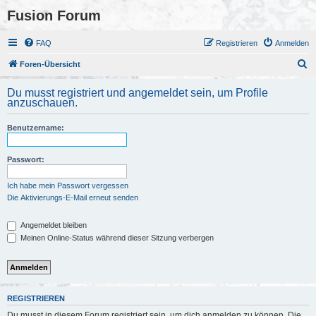
Fusion Forum
FAQ
Registrieren
Anmelden
S
Foren-Übersicht
u
Du musst registriert und angemeldet sein, um Profile
c
anzuschauen.
h
Benutzername:
e
Passwort:
Ich habe mein Passwort vergessen
Die Aktivierungs-E-Mail erneut senden
Angemeldet bleiben
Meinen Online-Status während dieser Sitzung verbergen
REGISTRIEREN
Du musst in diesem Forum registriert sein, um dich anmelden zu können. Die