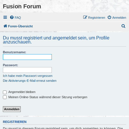
Fusion Forum
FAQ
Registrieren
Anmelden
S
Foren-Übersicht
u
Du musst registriert und angemeldet sein, um Profile
c
anzuschauen.
h
Benutzername:
e
Passwort:
Ich habe mein Passwort vergessen
Die Aktivierungs-E-Mail erneut senden
Angemeldet bleiben
Meinen Online-Status während dieser Sitzung verbergen
REGISTRIEREN
Du musst in diesem Forum registriert sein, um dich anmelden zu können. Die