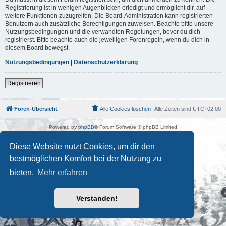
Registrierung ist in wenigen Augenblicken erledigt und ermöglicht dir, auf
weitere Funktionen zuzugreifen. Die Board-Administration kann registrierten
Benutzern auch zusätzliche Berechtigungen zuweisen. Beachte bitte unsere
Nutzungsbedingungen und die verwandten Regelungen, bevor du dich
registrierst. Bitte beachte auch die jeweiligen Forenregeln, wenn du dich in
diesem Board bewegst.
Nutzungsbedingungen
|
Datenschutzerklärung
Registrieren
Foren-Übersicht
Alle Cookies löschen
Alle Zeiten sind
UTC+02:00
Powered by
phpBB
® Forum Software © phpBB Limited
Deutsche Übersetzung durch
phpBB.de
Kulturkosmos Müritz e.V
|
Fusion Festival
|
Mastodon
|
Diese Website nutzt Cookies, um dir den
Datenschutz
|
Nutzungsbedingungen
bestmöglichen Komfort bei der Nutzung zu
bieten.
Mehr erfahren
Verstanden!