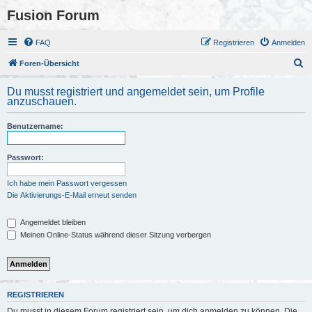
Fusion Forum
FAQ
Registrieren
Anmelden
S
Foren-Übersicht
u
Du musst registriert und angemeldet sein, um Profile
c
anzuschauen.
h
Benutzername:
e
Passwort:
Ich habe mein Passwort vergessen
Die Aktivierungs-E-Mail erneut senden
Angemeldet bleiben
Meinen Online-Status während dieser Sitzung verbergen
REGISTRIEREN
Du musst in diesem Forum registriert sein, um dich anmelden zu können. Die