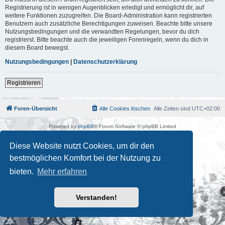
Registrierung ist in wenigen Augenblicken erledigt und ermöglicht dir, auf
weitere Funktionen zuzugreifen. Die Board-Administration kann registrierten
Benutzern auch zusätzliche Berechtigungen zuweisen. Beachte bitte unsere
Nutzungsbedingungen und die verwandten Regelungen, bevor du dich
registrierst. Bitte beachte auch die jeweiligen Forenregeln, wenn du dich in
diesem Board bewegst.
Nutzungsbedingungen
|
Datenschutzerklärung
Registrieren
Foren-Übersicht
Alle Cookies löschen
Alle Zeiten sind
UTC+02:00
Powered by
phpBB
® Forum Software © phpBB Limited
Deutsche Übersetzung durch
phpBB.de
Kulturkosmos Müritz e.V
|
Fusion Festival
|
Mastodon
|
Diese Website nutzt Cookies, um dir den
Datenschutz
|
Nutzungsbedingungen
bestmöglichen Komfort bei der Nutzung zu
bieten.
Mehr erfahren
Verstanden!