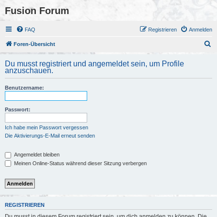
Fusion Forum
FAQ
Registrieren
Anmelden
S
Foren-Übersicht
u
Du musst registriert und angemeldet sein, um Profile
c
anzuschauen.
h
Benutzername:
e
Passwort:
Ich habe mein Passwort vergessen
Die Aktivierungs-E-Mail erneut senden
Angemeldet bleiben
Meinen Online-Status während dieser Sitzung verbergen
REGISTRIEREN
Du musst in diesem Forum registriert sein, um dich anmelden zu können. Die