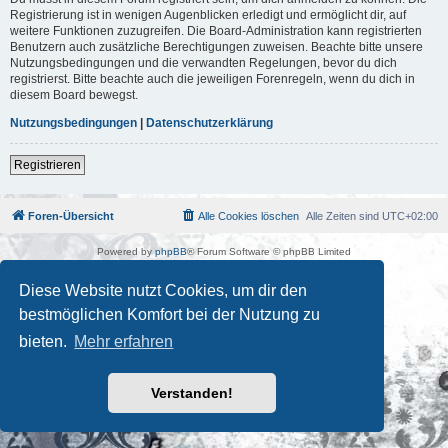
Registrierung ist in wenigen Augenblicken erledigt und ermöglicht dir, auf
weitere Funktionen zuzugreifen. Die Board-Administration kann registrierten
Benutzern auch zusätzliche Berechtigungen zuweisen. Beachte bitte unsere
Nutzungsbedingungen und die verwandten Regelungen, bevor du dich
registrierst. Bitte beachte auch die jeweiligen Forenregeln, wenn du dich in
diesem Board bewegst.
Nutzungsbedingungen
|
Datenschutzerklärung
Registrieren
Foren-Übersicht
Alle Cookies löschen
Alle Zeiten sind
UTC+02:00
Powered by
phpBB
® Forum Software © phpBB Limited
Deutsche Übersetzung durch
phpBB.de
Kulturkosmos Müritz e.V
|
Fusion Festival
|
Mastodon
|
Diese Website nutzt Cookies, um dir den
Datenschutz
|
Nutzungsbedingungen
bestmöglichen Komfort bei der Nutzung zu
bieten.
Mehr erfahren
Verstanden!