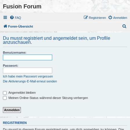
Fusion Forum
FAQ
Registrieren
Anmelden
S
Foren-Übersicht
u
Du musst registriert und angemeldet sein, um Profile
c
anzuschauen.
h
Benutzername:
e
Passwort:
Ich habe mein Passwort vergessen
Die Aktivierungs-E-Mail erneut senden
Angemeldet bleiben
Meinen Online-Status während dieser Sitzung verbergen
REGISTRIEREN
Du musst in diesem Forum registriert sein, um dich anmelden zu können. Die