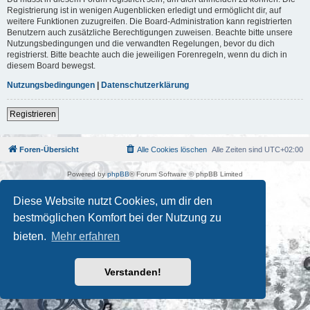
Registrierung ist in wenigen Augenblicken erledigt und ermöglicht dir, auf
weitere Funktionen zuzugreifen. Die Board-Administration kann registrierten
Benutzern auch zusätzliche Berechtigungen zuweisen. Beachte bitte unsere
Nutzungsbedingungen und die verwandten Regelungen, bevor du dich
registrierst. Bitte beachte auch die jeweiligen Forenregeln, wenn du dich in
diesem Board bewegst.
Nutzungsbedingungen
|
Datenschutzerklärung
Registrieren
Foren-Übersicht
Alle Cookies löschen
Alle Zeiten sind
UTC+02:00
Powered by
phpBB
® Forum Software © phpBB Limited
Deutsche Übersetzung durch
phpBB.de
Kulturkosmos Müritz e.V
|
Fusion Festival
|
Mastodon
|
Diese Website nutzt Cookies, um dir den
Datenschutz
|
Nutzungsbedingungen
bestmöglichen Komfort bei der Nutzung zu
bieten.
Mehr erfahren
Verstanden!