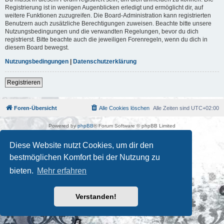
Registrierung ist in wenigen Augenblicken erledigt und ermöglicht dir, auf
weitere Funktionen zuzugreifen. Die Board-Administration kann registrierten
Benutzern auch zusätzliche Berechtigungen zuweisen. Beachte bitte unsere
Nutzungsbedingungen und die verwandten Regelungen, bevor du dich
registrierst. Bitte beachte auch die jeweiligen Forenregeln, wenn du dich in
diesem Board bewegst.
Nutzungsbedingungen
|
Datenschutzerklärung
Registrieren
Foren-Übersicht
Alle Cookies löschen
Alle Zeiten sind
UTC+02:00
Powered by
phpBB
® Forum Software © phpBB Limited
Deutsche Übersetzung durch
phpBB.de
Kulturkosmos Müritz e.V
|
Fusion Festival
|
Mastodon
|
Diese Website nutzt Cookies, um dir den
Datenschutz
|
Nutzungsbedingungen
bestmöglichen Komfort bei der Nutzung zu
bieten.
Mehr erfahren
Verstanden!