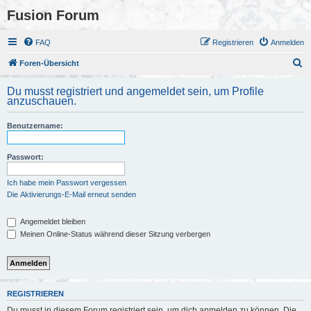
Fusion Forum
FAQ
Registrieren
Anmelden
S
Foren-Übersicht
u
Du musst registriert und angemeldet sein, um Profile
c
anzuschauen.
h
Benutzername:
e
Passwort:
Ich habe mein Passwort vergessen
Die Aktivierungs-E-Mail erneut senden
Angemeldet bleiben
Meinen Online-Status während dieser Sitzung verbergen
REGISTRIEREN
Du musst in diesem Forum registriert sein, um dich anmelden zu können. Die