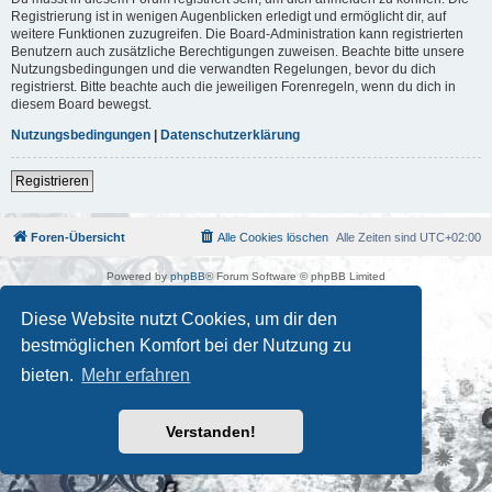
Registrierung ist in wenigen Augenblicken erledigt und ermöglicht dir, auf
weitere Funktionen zuzugreifen. Die Board-Administration kann registrierten
Benutzern auch zusätzliche Berechtigungen zuweisen. Beachte bitte unsere
Nutzungsbedingungen und die verwandten Regelungen, bevor du dich
registrierst. Bitte beachte auch die jeweiligen Forenregeln, wenn du dich in
diesem Board bewegst.
Nutzungsbedingungen
|
Datenschutzerklärung
Registrieren
Foren-Übersicht
Alle Cookies löschen
Alle Zeiten sind
UTC+02:00
Powered by
phpBB
® Forum Software © phpBB Limited
Deutsche Übersetzung durch
phpBB.de
Kulturkosmos Müritz e.V
|
Fusion Festival
|
Mastodon
|
Diese Website nutzt Cookies, um dir den
Datenschutz
|
Nutzungsbedingungen
bestmöglichen Komfort bei der Nutzung zu
bieten.
Mehr erfahren
Verstanden!