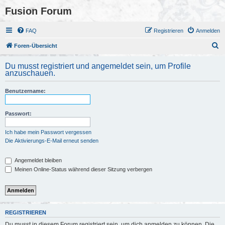
Fusion Forum
FAQ
Registrieren
Anmelden
S
Foren-Übersicht
u
Du musst registriert und angemeldet sein, um Profile
c
anzuschauen.
h
Benutzername:
e
Passwort:
Ich habe mein Passwort vergessen
Die Aktivierungs-E-Mail erneut senden
Angemeldet bleiben
Meinen Online-Status während dieser Sitzung verbergen
REGISTRIEREN
Du musst in diesem Forum registriert sein, um dich anmelden zu können. Die