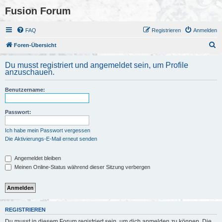
Fusion Forum
FAQ
Registrieren
Anmelden
S
Foren-Übersicht
u
Du musst registriert und angemeldet sein, um Profile
c
anzuschauen.
h
Benutzername:
e
Passwort:
Ich habe mein Passwort vergessen
Die Aktivierungs-E-Mail erneut senden
Angemeldet bleiben
Meinen Online-Status während dieser Sitzung verbergen
REGISTRIEREN
Du musst in diesem Forum registriert sein, um dich anmelden zu können. Die