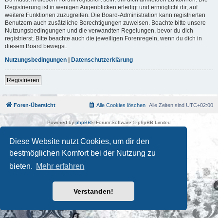
Registrierung ist in wenigen Augenblicken erledigt und ermöglicht dir, auf
weitere Funktionen zuzugreifen. Die Board-Administration kann registrierten
Benutzern auch zusätzliche Berechtigungen zuweisen. Beachte bitte unsere
Nutzungsbedingungen und die verwandten Regelungen, bevor du dich
registrierst. Bitte beachte auch die jeweiligen Forenregeln, wenn du dich in
diesem Board bewegst.
Nutzungsbedingungen
|
Datenschutzerklärung
Registrieren
Foren-Übersicht
Alle Cookies löschen
Alle Zeiten sind
UTC+02:00
Powered by
phpBB
® Forum Software © phpBB Limited
Deutsche Übersetzung durch
phpBB.de
Kulturkosmos Müritz e.V
|
Fusion Festival
|
Mastodon
|
Diese Website nutzt Cookies, um dir den
Datenschutz
|
Nutzungsbedingungen
bestmöglichen Komfort bei der Nutzung zu
bieten.
Mehr erfahren
Verstanden!