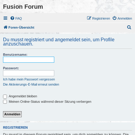
Fusion Forum
FAQ
Registrieren
Anmelden
S
Foren-Übersicht
u
Du musst registriert und angemeldet sein, um Profile
c
anzuschauen.
h
Benutzername:
e
Passwort:
Ich habe mein Passwort vergessen
Die Aktivierungs-E-Mail erneut senden
Angemeldet bleiben
Meinen Online-Status während dieser Sitzung verbergen
REGISTRIEREN
Du musst in diesem Forum registriert sein, um dich anmelden zu können. Die