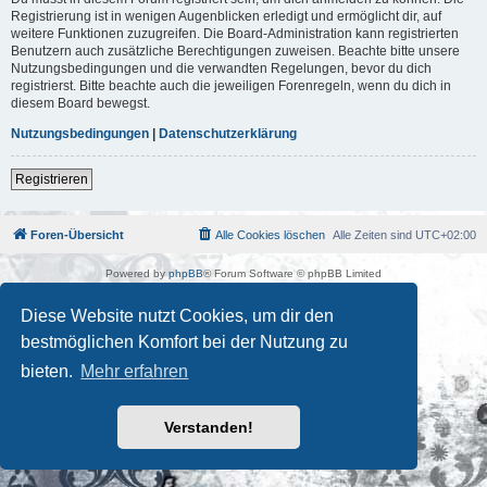
Registrierung ist in wenigen Augenblicken erledigt und ermöglicht dir, auf
weitere Funktionen zuzugreifen. Die Board-Administration kann registrierten
Benutzern auch zusätzliche Berechtigungen zuweisen. Beachte bitte unsere
Nutzungsbedingungen und die verwandten Regelungen, bevor du dich
registrierst. Bitte beachte auch die jeweiligen Forenregeln, wenn du dich in
diesem Board bewegst.
Nutzungsbedingungen
|
Datenschutzerklärung
Registrieren
Foren-Übersicht
Alle Cookies löschen
Alle Zeiten sind
UTC+02:00
Powered by
phpBB
® Forum Software © phpBB Limited
Deutsche Übersetzung durch
phpBB.de
Kulturkosmos Müritz e.V
|
Fusion Festival
|
Mastodon
|
Diese Website nutzt Cookies, um dir den
Datenschutz
|
Nutzungsbedingungen
bestmöglichen Komfort bei der Nutzung zu
bieten.
Mehr erfahren
Verstanden!