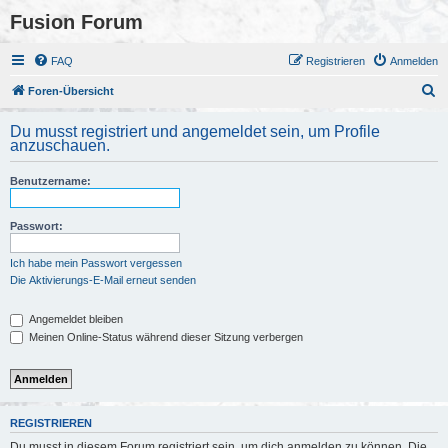
Fusion Forum
FAQ
Registrieren
Anmelden
S
Foren-Übersicht
u
Du musst registriert und angemeldet sein, um Profile
c
anzuschauen.
h
Benutzername:
e
Passwort:
Ich habe mein Passwort vergessen
Die Aktivierungs-E-Mail erneut senden
Angemeldet bleiben
Meinen Online-Status während dieser Sitzung verbergen
REGISTRIEREN
Du musst in diesem Forum registriert sein, um dich anmelden zu können. Die