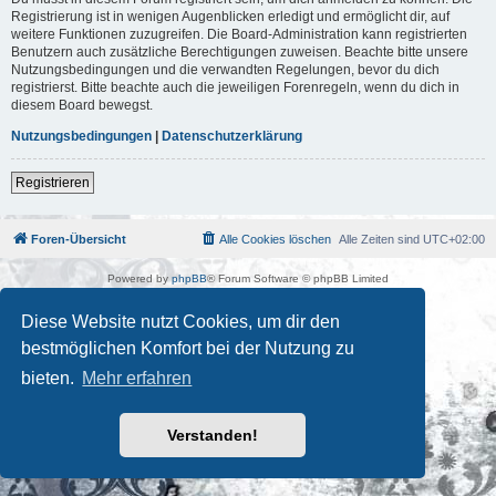
Registrierung ist in wenigen Augenblicken erledigt und ermöglicht dir, auf
weitere Funktionen zuzugreifen. Die Board-Administration kann registrierten
Benutzern auch zusätzliche Berechtigungen zuweisen. Beachte bitte unsere
Nutzungsbedingungen und die verwandten Regelungen, bevor du dich
registrierst. Bitte beachte auch die jeweiligen Forenregeln, wenn du dich in
diesem Board bewegst.
Nutzungsbedingungen
|
Datenschutzerklärung
Registrieren
Foren-Übersicht
Alle Cookies löschen
Alle Zeiten sind
UTC+02:00
Powered by
phpBB
® Forum Software © phpBB Limited
Deutsche Übersetzung durch
phpBB.de
Kulturkosmos Müritz e.V
|
Fusion Festival
|
Mastodon
|
Diese Website nutzt Cookies, um dir den
Datenschutz
|
Nutzungsbedingungen
bestmöglichen Komfort bei der Nutzung zu
bieten.
Mehr erfahren
Verstanden!