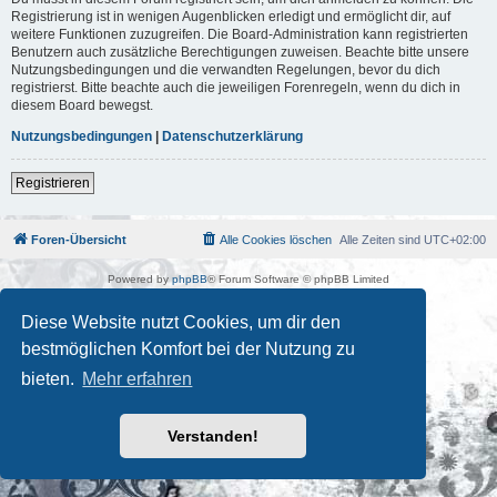
Registrierung ist in wenigen Augenblicken erledigt und ermöglicht dir, auf
weitere Funktionen zuzugreifen. Die Board-Administration kann registrierten
Benutzern auch zusätzliche Berechtigungen zuweisen. Beachte bitte unsere
Nutzungsbedingungen und die verwandten Regelungen, bevor du dich
registrierst. Bitte beachte auch die jeweiligen Forenregeln, wenn du dich in
diesem Board bewegst.
Nutzungsbedingungen
|
Datenschutzerklärung
Registrieren
Foren-Übersicht
Alle Cookies löschen
Alle Zeiten sind
UTC+02:00
Powered by
phpBB
® Forum Software © phpBB Limited
Deutsche Übersetzung durch
phpBB.de
Kulturkosmos Müritz e.V
|
Fusion Festival
|
Mastodon
|
Diese Website nutzt Cookies, um dir den
Datenschutz
|
Nutzungsbedingungen
bestmöglichen Komfort bei der Nutzung zu
bieten.
Mehr erfahren
Verstanden!