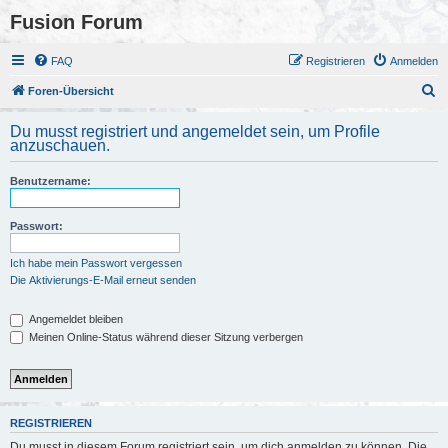
Fusion Forum
FAQ
Registrieren
Anmelden
S
Foren-Übersicht
u
Du musst registriert und angemeldet sein, um Profile
c
anzuschauen.
h
Benutzername:
e
Passwort:
Ich habe mein Passwort vergessen
Die Aktivierungs-E-Mail erneut senden
Angemeldet bleiben
Meinen Online-Status während dieser Sitzung verbergen
REGISTRIEREN
Du musst in diesem Forum registriert sein, um dich anmelden zu können. Die