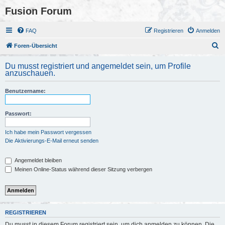
Fusion Forum
FAQ
Registrieren
Anmelden
S
Foren-Übersicht
u
Du musst registriert und angemeldet sein, um Profile
c
anzuschauen.
h
Benutzername:
e
Passwort:
Ich habe mein Passwort vergessen
Die Aktivierungs-E-Mail erneut senden
Angemeldet bleiben
Meinen Online-Status während dieser Sitzung verbergen
REGISTRIEREN
Du musst in diesem Forum registriert sein, um dich anmelden zu können. Die