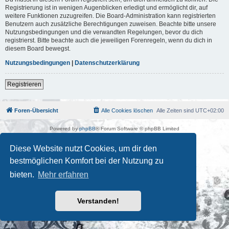
Registrierung ist in wenigen Augenblicken erledigt und ermöglicht dir, auf
weitere Funktionen zuzugreifen. Die Board-Administration kann registrierten
Benutzern auch zusätzliche Berechtigungen zuweisen. Beachte bitte unsere
Nutzungsbedingungen und die verwandten Regelungen, bevor du dich
registrierst. Bitte beachte auch die jeweiligen Forenregeln, wenn du dich in
diesem Board bewegst.
Nutzungsbedingungen
|
Datenschutzerklärung
Registrieren
Foren-Übersicht
Alle Cookies löschen
Alle Zeiten sind
UTC+02:00
Powered by
phpBB
® Forum Software © phpBB Limited
Deutsche Übersetzung durch
phpBB.de
Kulturkosmos Müritz e.V
|
Fusion Festival
|
Mastodon
|
Diese Website nutzt Cookies, um dir den
Datenschutz
|
Nutzungsbedingungen
bestmöglichen Komfort bei der Nutzung zu
bieten.
Mehr erfahren
Verstanden!