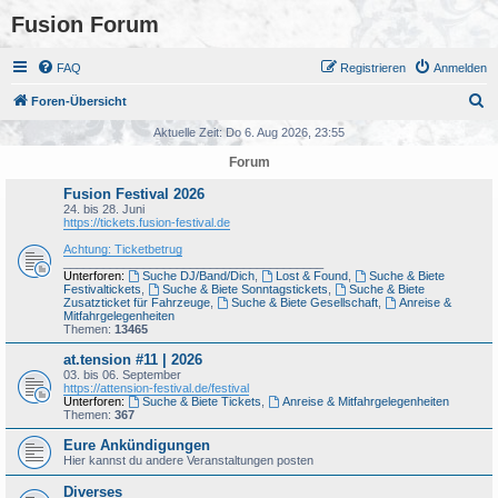
Fusion Forum
FAQ
Registrieren
Anmelden
S
Foren-Übersicht
u
Aktuelle Zeit: Do 6. Aug 2026, 23:55
c
Forum
h
Fusion Festival 2026
e
24. bis 28. Juni
https://tickets.fusion-festival.de
Achtung: Ticketbetrug
_______________________________________
Unterforen:
Suche DJ/Band/Dich
,
Lost & Found
,
Suche & Biete
Festivaltickets
,
Suche & Biete Sonntagstickets
,
Suche & Biete
Zusatzticket für Fahrzeuge
,
Suche & Biete Gesellschaft
,
Anreise &
Mitfahrgelegenheiten
Themen:
13465
at.tension #11 | 2026
03. bis 06. September
https://attension-festival.de/festival
Unterforen:
Suche & Biete Tickets
,
Anreise & Mitfahrgelegenheiten
Themen:
367
Eure Ankündigungen
Hier kannst du andere Veranstaltungen posten
Diverses