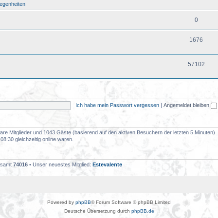
legenheiten
0
1676
57102
Ich habe mein Passwort vergessen
|
Angemeldet bleiben
tbare Mitglieder und 1043 Gäste (basierend auf den aktiven Besuchern der letzten 5 Minuten)
8:30 gleichzeitig online waren.
gesamt
74016
• Unser neuestes Mitglied:
Estevalente
Powered by
phpBB
® Forum Software © phpBB Limited
Deutsche Übersetzung durch
phpBB.de