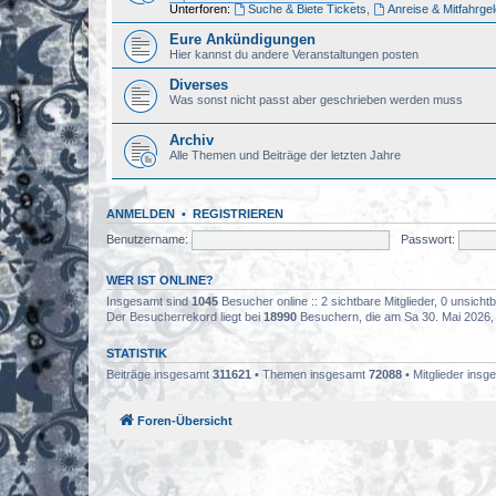
Unterforen:
Suche & Biete Tickets
,
Anreise & Mitfahrge
Eure Ankündigungen
Hier kannst du andere Veranstaltungen posten
Diverses
Was sonst nicht passt aber geschrieben werden muss
Archiv
Alle Themen und Beiträge der letzten Jahre
ANMELDEN
•
REGISTRIEREN
Benutzername:
Passwort:
WER IST ONLINE?
Insgesamt sind
1045
Besucher online :: 2 sichtbare Mitglieder, 0 unsich
Der Besucherrekord liegt bei
18990
Besuchern, die am Sa 30. Mai 2026, 0
STATISTIK
Beiträge insgesamt
311621
• Themen insgesamt
72088
• Mitglieder ins
Foren-Übersicht