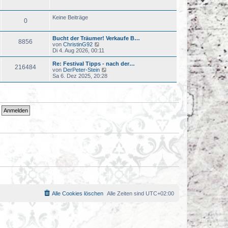
u
t
e
r
s
a
Keine Beiträge
0
t
g
e
r
Bucht der Träumer! Verkaufe B…
B
8856
N
von
ChristinG92
e
e
Di 4. Aug 2026, 00:11
i
u
t
e
r
Re: Festival Tipps - nach der…
216484
s
a
N
von
DerPeter-Stein
t
g
e
Sa 6. Dez 2025, 20:28
e
u
r
e
B
s
e
t
i
e
t
r
r
B
a
e
g
i
t
r
a
g
Alle Cookies löschen
Alle Zeiten sind
UTC+02:00