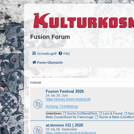
Fusion Forum
Schnellzugriff
FAQ
Foren-Übersicht
FORUM
Fusion Festival 2026
24. bis 28. Juni
https://tickets.fusion-festival.de
Achtung: Ticketbetrug
_______________________________________
Unterforen:
Suche DJ/Band/Dich
,
Lost & Found
,
Such
Biete Zusatzticket für Fahrzeuge
,
Suche & Biete Gesellsch
at.tension #11 | 2026
03. bis 06. September
https://attension-festival.de/festival