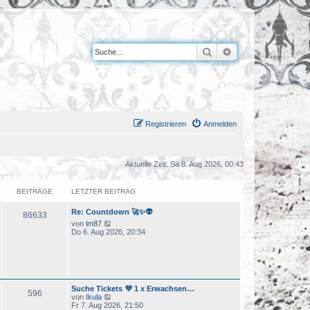
Suche
Erweiterte Suche
Registrieren
Anmelden
Aktuelle Zeit: Sa 8. Aug 2026, 00:43
BEITRÄGE
LETZTER BEITRAG
Re: Countdown 🚀✨👽
86633
N
von
lm87
e
Do 6. Aug 2026, 20:34
u
e
s
t
e
r
Suche Tickets 💜 1 x Erwachsen…
B
596
N
von
Ikula
e
e
Fr 7. Aug 2026, 21:50
i