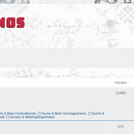
THEMEN
13465
e & Biete Festivaltickets
,
Suche & Biete Sonntagstickets
,
Suche &
aft
,
Anreise & Mitfahrgelegenheiten
375