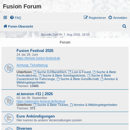
Fusion Forum
FAQ
Registrieren
Anmelden
S
Foren-Übersicht
u
Aktuelle Zeit: Fr 7. Aug 2026, 18:58
c
Forum
h
Fusion Festival 2026
e
24. bis 28. Juni
https://tickets.fusion-festival.de
Achtung: Ticketbetrug
_______________________________________
Unterforen:
Suche DJ/Band/Dich
,
Lost & Found
,
Suche & Biete
Festivaltickets
,
Suche & Biete Sonntagstickets
,
Suche & Biete
Zusatzticket für Fahrzeuge
,
Suche & Biete Gesellschaft
,
Anreise &
Mitfahrgelegenheiten
Themen:
13465
at.tension #11 | 2026
03. bis 06. September
https://attension-festival.de/festival
Unterforen:
Suche & Biete Tickets
,
Anreise & Mitfahrgelegenheiten
Themen:
373
Eure Ankündigungen
Hier kannst du andere Veranstaltungen posten
Diverses