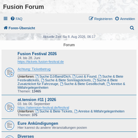
Fusion Forum
FAQ
Registrieren
Anmelden
S
Foren-Übersicht
u
Aktuelle Zeit: Sa 8. Aug 2026, 06:17
c
Forum
h
Fusion Festival 2026
e
24. bis 28. Juni
https://tickets.fusion-festival.de
Achtung: Ticketbetrug
_______________________________________
Unterforen:
Suche DJ/Band/Dich
,
Lost & Found
,
Suche & Biete
Festivaltickets
,
Suche & Biete Sonntagstickets
,
Suche & Biete
Zusatzticket für Fahrzeuge
,
Suche & Biete Gesellschaft
,
Anreise &
Mitfahrgelegenheiten
Themen:
13465
at.tension #11 | 2026
03. bis 06. September
https://attension-festival.de/festival
Unterforen:
Suche & Biete Tickets
,
Anreise & Mitfahrgelegenheiten
Themen:
375
Eure Ankündigungen
Hier kannst du andere Veranstaltungen posten
Diverses