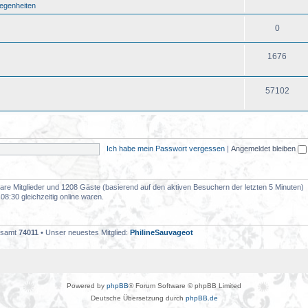
legenheiten
0
1676
57102
Ich habe mein Passwort vergessen
|
Angemeldet bleiben
tbare Mitglieder und 1208 Gäste (basierend auf den aktiven Besuchern der letzten 5 Minuten)
8:30 gleichzeitig online waren.
gesamt
74011
• Unser neuestes Mitglied:
PhilineSauvageot
Powered by
phpBB
® Forum Software © phpBB Limited
Deutsche Übersetzung durch
phpBB.de