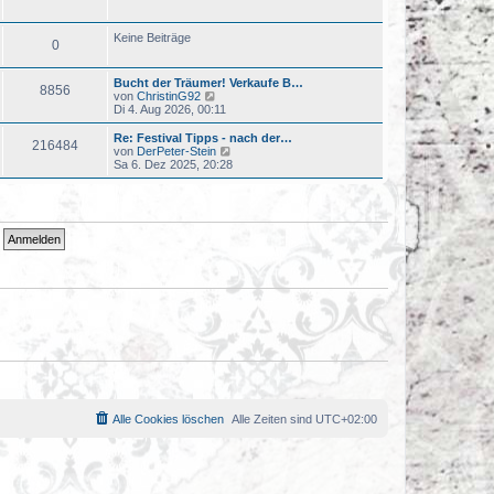
u
r
e
a
s
Keine Beiträge
g
0
t
e
r
Bucht der Träumer! Verkaufe B…
B
8856
N
von
ChristinG92
e
e
Di 4. Aug 2026, 00:11
i
u
t
e
r
Re: Festival Tipps - nach der…
216484
s
a
N
von
DerPeter-Stein
t
g
e
Sa 6. Dez 2025, 20:28
e
u
r
e
B
s
e
t
i
e
t
r
r
B
a
e
g
i
t
r
a
g
Alle Cookies löschen
Alle Zeiten sind
UTC+02:00