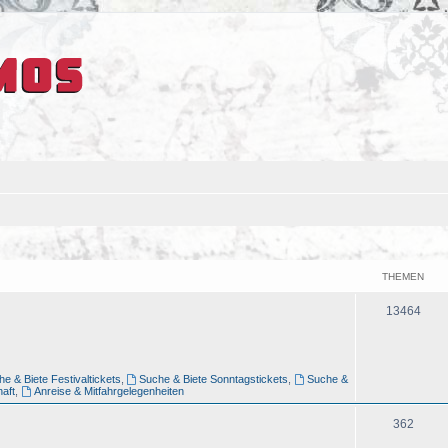
THEMEN
13464
e & Biete Festivaltickets
,
Suche & Biete Sonntagstickets
,
Suche &
aft
,
Anreise & Mitfahrgelegenheiten
362