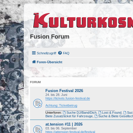
Fusion Forum
Schnellzugriff
FAQ
Foren-Übersicht
FORUM
Fusion Festival 2026
24. bis 28. Juni
https://tickets.fusion-festival.de
Achtung: Ticketbetrug
_______________________________________
Unterforen:
Suche DJ/Band/Dich
,
Lost & Found
,
Such
Biete Zusatzticket für Fahrzeuge
,
Suche & Biete Gesellsch
at.tension #11 | 2026
03. bis 06. September
https://attension-festival.de/festival