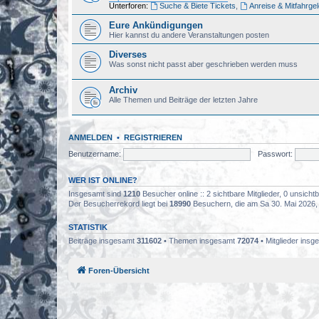
Unterforen:
Suche & Biete Tickets
,
Anreise & Mitfahrge
Eure Ankündigungen
Hier kannst du andere Veranstaltungen posten
Diverses
Was sonst nicht passt aber geschrieben werden muss
Archiv
Alle Themen und Beiträge der letzten Jahre
ANMELDEN
•
REGISTRIEREN
Benutzername:
Passwort:
WER IST ONLINE?
Insgesamt sind
1210
Besucher online :: 2 sichtbare Mitglieder, 0 unsich
Der Besucherrekord liegt bei
18990
Besuchern, die am Sa 30. Mai 2026, 0
STATISTIK
Beiträge insgesamt
311602
• Themen insgesamt
72074
• Mitglieder ins
Foren-Übersicht