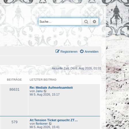
Suche
Erweiterte Suche
Registrieren
Anmelden
Aktuelle Zeit: Do 6. Aug 2026, 01:01
BEITRÄGE
LETZTER BEITRAG
Re: Mediale Aufmerksamkeit
86631
N
von
Janu
e
Mi 5. Aug 2026, 15:17
u
e
s
t
e
r
B
At:Tension Ticket gesucht ZT…
579
e
N
von
floritoner
i
e
Mi 5. Aug 2026, 15:41
t