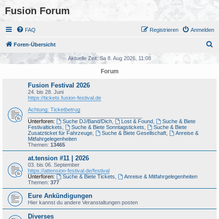
Fusion Forum
FAQ
Registrieren
Anmelden
S
Foren-Übersicht
u
Aktuelle Zeit: Sa 8. Aug 2026, 11:08
c
Forum
h
Fusion Festival 2026
e
24. bis 28. Juni
https://tickets.fusion-festival.de
Achtung: Ticketbetrug
_______________________________________
Unterforen:
Suche DJ/Band/Dich
,
Lost & Found
,
Suche & Biete
Festivaltickets
,
Suche & Biete Sonntagstickets
,
Suche & Biete
Zusatzticket für Fahrzeuge
,
Suche & Biete Gesellschaft
,
Anreise &
Mitfahrgelegenheiten
Themen:
13465
at.tension #11 | 2026
03. bis 06. September
https://attension-festival.de/festival
Unterforen:
Suche & Biete Tickets
,
Anreise & Mitfahrgelegenheiten
Themen:
377
Eure Ankündigungen
Hier kannst du andere Veranstaltungen posten
Diverses