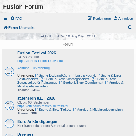
Fusion Forum
FAQ
Registrieren
Anmelden
S
Foren-Übersicht
u
Aktuelle Zeit: Mo 10. Aug 2026, 22:14
c
Forum
h
Fusion Festival 2026
e
24. bis 28. Juni
https://tickets.fusion-festival.de
Achtung: Ticketbetrug
_______________________________________
Unterforen:
Suche DJ/Band/Dich
,
Lost & Found
,
Suche & Biete
Festivaltickets
,
Suche & Biete Sonntagstickets
,
Suche & Biete
Zusatzticket für Fahrzeuge
,
Suche & Biete Gesellschaft
,
Anreise &
Mitfahrgelegenheiten
Themen:
13465
at.tension #11 | 2026
03. bis 06. September
https://attension-festival.de/festival
Unterforen:
Suche & Biete Tickets
,
Anreise & Mitfahrgelegenheiten
Themen:
396
Eure Ankündigungen
Hier kannst du andere Veranstaltungen posten
Diverses