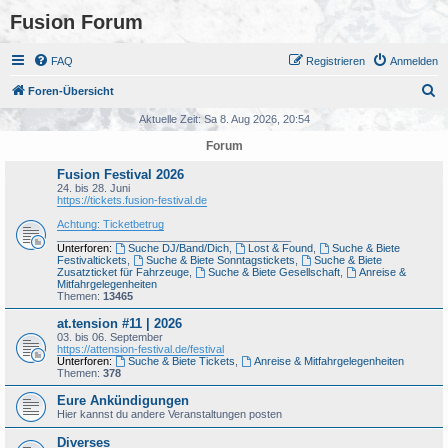
Fusion Forum
FAQ
Registrieren
Anmelden
S
Foren-Übersicht
u
Aktuelle Zeit: Sa 8. Aug 2026, 20:54
c
Forum
h
Fusion Festival 2026
e
24. bis 28. Juni
https://tickets.fusion-festival.de
Achtung: Ticketbetrug
_______________________________________
Unterforen:
Suche DJ/Band/Dich
,
Lost & Found
,
Suche & Biete
Festivaltickets
,
Suche & Biete Sonntagstickets
,
Suche & Biete
Zusatzticket für Fahrzeuge
,
Suche & Biete Gesellschaft
,
Anreise &
Mitfahrgelegenheiten
Themen:
13465
at.tension #11 | 2026
03. bis 06. September
https://attension-festival.de/festival
Unterforen:
Suche & Biete Tickets
,
Anreise & Mitfahrgelegenheiten
Themen:
378
Eure Ankündigungen
Hier kannst du andere Veranstaltungen posten
Diverses