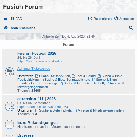
Fusion Forum
FAQ
Registrieren
Anmelden
S
Foren-Übersicht
u
Aktuelle Zeit: Do 6. Aug 2026, 21:49
c
Forum
h
Fusion Festival 2026
e
24. bis 28. Juni
https://tickets.fusion-festival.de
Achtung: Ticketbetrug
_______________________________________
Unterforen:
Suche DJ/Band/Dich
,
Lost & Found
,
Suche & Biete
Festivaltickets
,
Suche & Biete Sonntagstickets
,
Suche & Biete
Zusatzticket für Fahrzeuge
,
Suche & Biete Gesellschaft
,
Anreise &
Mitfahrgelegenheiten
Themen:
13465
at.tension #11 | 2026
03. bis 06. September
https://attension-festival.de/festival
Unterforen:
Suche & Biete Tickets
,
Anreise & Mitfahrgelegenheiten
Themen:
364
Eure Ankündigungen
Hier kannst du andere Veranstaltungen posten
Diverses