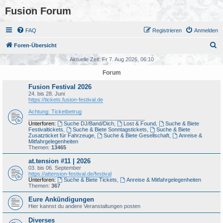
Fusion Forum
FAQ
Registrieren
Anmelden
S
Foren-Übersicht
u
Aktuelle Zeit: Fr 7. Aug 2026, 06:10
c
Forum
h
Fusion Festival 2026
e
24. bis 28. Juni
https://tickets.fusion-festival.de
Achtung: Ticketbetrug
_______________________________________
Unterforen:
Suche DJ/Band/Dich
,
Lost & Found
,
Suche & Biete
Festivaltickets
,
Suche & Biete Sonntagstickets
,
Suche & Biete
Zusatzticket für Fahrzeuge
,
Suche & Biete Gesellschaft
,
Anreise &
Mitfahrgelegenheiten
Themen:
13465
at.tension #11 | 2026
03. bis 06. September
https://attension-festival.de/festival
Unterforen:
Suche & Biete Tickets
,
Anreise & Mitfahrgelegenheiten
Themen:
367
Eure Ankündigungen
Hier kannst du andere Veranstaltungen posten
Diverses