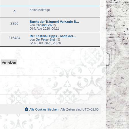
u
t
e
r
s
a
Keine Beiträge
0
t
g
e
r
Bucht der Träumer! Verkaufe B…
B
8856
N
von
ChristinG92
e
e
Di 4. Aug 2026, 00:11
i
u
t
e
r
Re: Festival Tipps - nach der…
216484
s
a
N
von
DerPeter-Stein
t
g
e
Sa 6. Dez 2025, 20:28
e
u
r
e
B
s
e
t
i
e
t
r
r
B
a
e
g
i
t
r
a
g
Alle Cookies löschen
Alle Zeiten sind
UTC+02:00