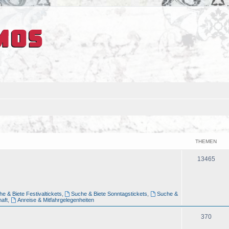
THEMEN
13465
e & Biete Festivaltickets
,
Suche & Biete Sonntagstickets
,
Suche &
aft
,
Anreise & Mitfahrgelegenheiten
370