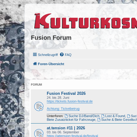
Fusion Forum
Schnellzugriff
FAQ
Foren-Übersicht
FORUM
Fusion Festival 2026
24. bis 28. Juni
https://tickets.fusion-festival.de
Achtung: Ticketbetrug
_______________________________________
Unterforen:
Suche DJ/Band/Dich
,
Lost & Found
,
Such
Biete Zusatzticket für Fahrzeuge
,
Suche & Biete Gesellsch
at.tension #11 | 2026
03. bis 06. September
https://attension-festival.de/festival