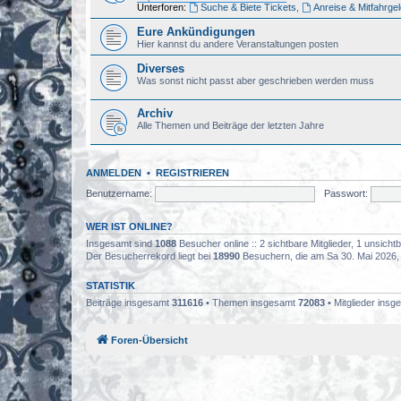
Unterforen:
Suche & Biete Tickets
,
Anreise & Mitfahrge
Eure Ankündigungen
Hier kannst du andere Veranstaltungen posten
Diverses
Was sonst nicht passt aber geschrieben werden muss
Archiv
Alle Themen und Beiträge der letzten Jahre
ANMELDEN
•
REGISTRIEREN
Benutzername:
Passwort:
WER IST ONLINE?
Insgesamt sind
1088
Besucher online :: 2 sichtbare Mitglieder, 1 unsich
Der Besucherrekord liegt bei
18990
Besuchern, die am Sa 30. Mai 2026, 0
STATISTIK
Beiträge insgesamt
311616
• Themen insgesamt
72083
• Mitglieder ins
Foren-Übersicht