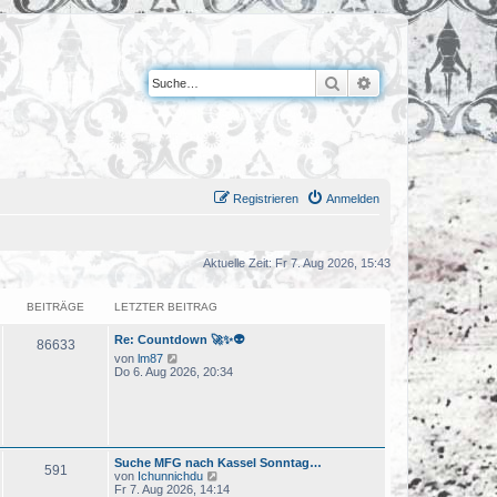
Suche
Erweiterte Suche
Registrieren
Anmelden
Aktuelle Zeit: Fr 7. Aug 2026, 15:43
BEITRÄGE
LETZTER BEITRAG
Re: Countdown 🚀✨👽
86633
N
von
lm87
e
Do 6. Aug 2026, 20:34
u
e
s
t
e
r
Suche MFG nach Kassel Sonntag…
B
591
N
von
Ichunnichdu
e
e
Fr 7. Aug 2026, 14:14
i