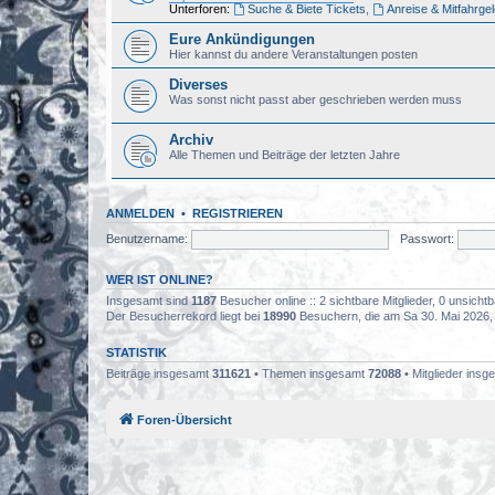
Unterforen:
Suche & Biete Tickets
,
Anreise & Mitfahrge
Eure Ankündigungen
Hier kannst du andere Veranstaltungen posten
Diverses
Was sonst nicht passt aber geschrieben werden muss
Archiv
Alle Themen und Beiträge der letzten Jahre
ANMELDEN
•
REGISTRIEREN
Benutzername:
Passwort:
WER IST ONLINE?
Insgesamt sind
1187
Besucher online :: 2 sichtbare Mitglieder, 0 unsich
Der Besucherrekord liegt bei
18990
Besuchern, die am Sa 30. Mai 2026, 0
STATISTIK
Beiträge insgesamt
311621
• Themen insgesamt
72088
• Mitglieder ins
Foren-Übersicht