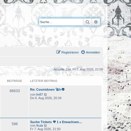
Suche
Erweiterte Suche
Registrieren
Anmelden
Aktuelle Zeit: Fr 7. Aug 2026, 22:09
BEITRÄGE
LETZTER BEITRAG
Re: Countdown 🚀✨👽
86633
N
von
lm87
e
Do 6. Aug 2026, 20:34
u
e
s
t
e
r
Suche Tickets 💜 1 x Erwachsen…
B
596
N
von
Ikula
e
e
Fr 7. Aug 2026, 21:50
i