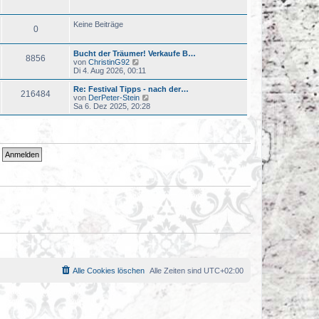
u
t
e
r
s
a
Keine Beiträge
0
t
g
e
r
Bucht der Träumer! Verkaufe B…
B
8856
N
von
ChristinG92
e
e
Di 4. Aug 2026, 00:11
i
u
t
e
r
Re: Festival Tipps - nach der…
216484
s
a
N
von
DerPeter-Stein
t
g
e
Sa 6. Dez 2025, 20:28
e
u
r
e
B
s
e
t
i
e
t
r
r
B
a
e
g
i
t
r
a
g
Alle Cookies löschen
Alle Zeiten sind
UTC+02:00