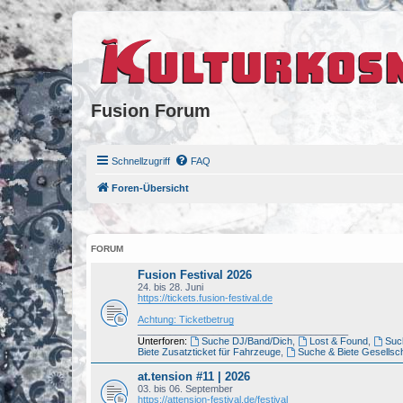
Fusion Forum
Schnellzugriff
FAQ
Foren-Übersicht
FORUM
Fusion Festival 2026
24. bis 28. Juni
https://tickets.fusion-festival.de
Achtung: Ticketbetrug
_______________________________________
Unterforen:
Suche DJ/Band/Dich
,
Lost & Found
,
Such
Biete Zusatzticket für Fahrzeuge
,
Suche & Biete Gesellsch
at.tension #11 | 2026
03. bis 06. September
https://attension-festival.de/festival