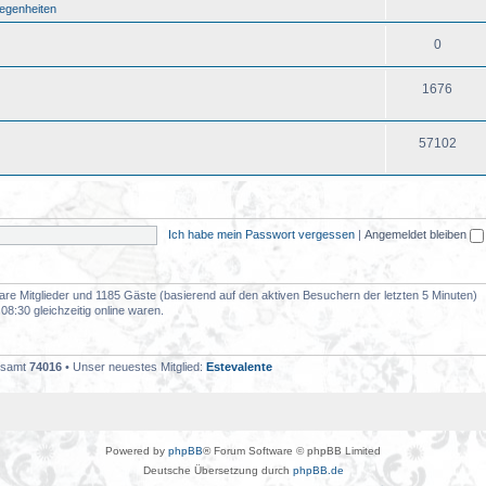
legenheiten
0
1676
57102
Ich habe mein Passwort vergessen
|
Angemeldet bleiben
tbare Mitglieder und 1185 Gäste (basierend auf den aktiven Besuchern der letzten 5 Minuten)
8:30 gleichzeitig online waren.
gesamt
74016
• Unser neuestes Mitglied:
Estevalente
Powered by
phpBB
® Forum Software © phpBB Limited
Deutsche Übersetzung durch
phpBB.de