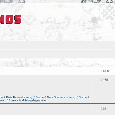
THEMEN
13465
e & Biete Festivaltickets
,
Suche & Biete Sonntagstickets
,
Suche &
aft
,
Anreise & Mitfahrgelegenheiten
375