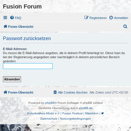
Fusion Forum
FAQ
Registrieren
Anmelden
S
Foren-Übersicht
u
Passwort zurücksetzen
c
h
E-Mail-Adresse:
Du musst die E-Mail-Adresse angeben, die in deinem Profil hinterlegt ist. Diese hast du
e
bei der Registrierung angegeben oder nachträglich in deinem persönlichen Bereich
geändert.
Foren-Übersicht
Alle Cookies löschen
Alle Zeiten sind
UTC+02:00
Powered by
phpBB
® Forum Software © phpBB Limited
Deutsche Übersetzung durch
phpBB.de
Kulturkosmos Müritz e.V
|
Fusion Festival
|
Mastodon
|
Datenschutz
|
Nutzungsbedingungen