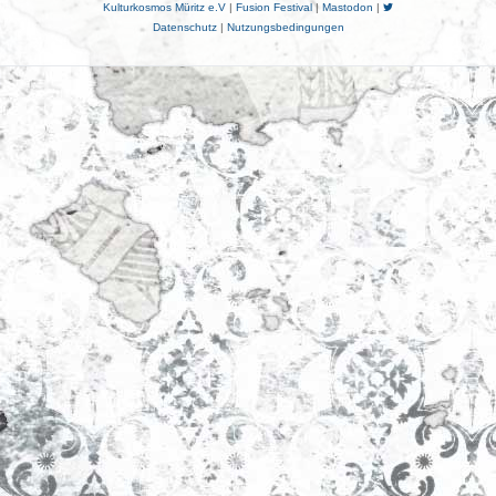
Kulturkosmos Müritz e.V
|
Fusion Festival
|
Mastodon
|
Datenschutz
|
Nutzungsbedingungen