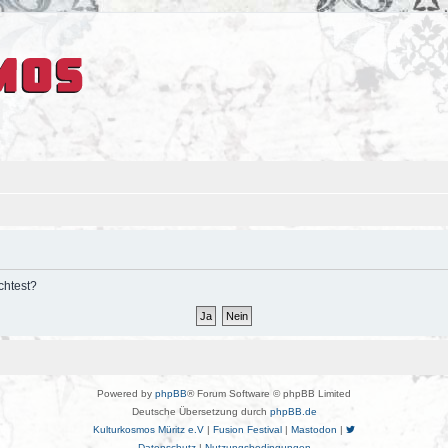
chtest?
Powered by
phpBB
® Forum Software © phpBB Limited
Deutsche Übersetzung durch
phpBB.de
Kulturkosmos Müritz e.V
|
Fusion Festival
|
Mastodon
|
Datenschutz
|
Nutzungsbedingungen