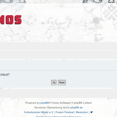
chtest?
Powered by
phpBB
® Forum Software © phpBB Limited
Deutsche Übersetzung durch
phpBB.de
Kulturkosmos Müritz e.V
|
Fusion Festival
|
Mastodon
|
Datenschutz
|
Nutzungsbedingungen