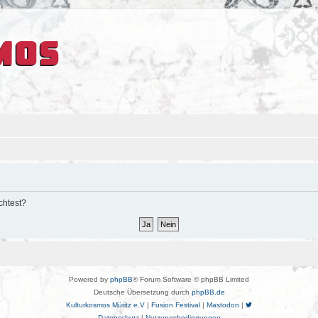
chtest?
Powered by
phpBB
® Forum Software © phpBB Limited
Deutsche Übersetzung durch
phpBB.de
Kulturkosmos Müritz e.V
|
Fusion Festival
|
Mastodon
|
Datenschutz
|
Nutzungsbedingungen