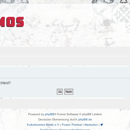
chtest?
Powered by
phpBB
® Forum Software © phpBB Limited
Deutsche Übersetzung durch
phpBB.de
Kulturkosmos Müritz e.V
|
Fusion Festival
|
Mastodon
|
Datenschutz
|
Nutzungsbedingungen