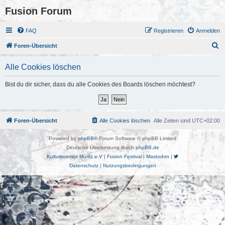
Fusion Forum
FAQ
Registrieren
Anmelden
S
Foren-Übersicht
u
Alle Cookies löschen
c
h
Bist du dir sicher, dass du alle Cookies des Boards löschen möchtest?
e
Foren-Übersicht
Alle Cookies löschen
Alle Zeiten sind
UTC+02:00
Powered by
phpBB
® Forum Software © phpBB Limited
Deutsche Übersetzung durch
phpBB.de
Kulturkosmos Müritz e.V
|
Fusion Festival
|
Mastodon
|
Datenschutz
|
Nutzungsbedingungen