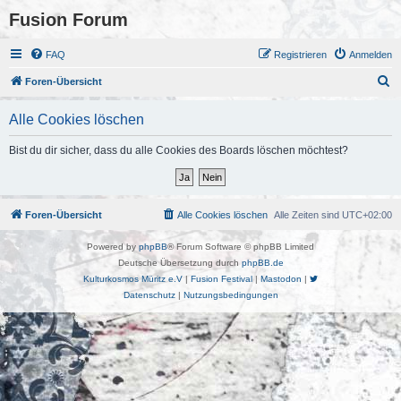
Fusion Forum
FAQ
Registrieren
Anmelden
S
Foren-Übersicht
u
Alle Cookies löschen
c
h
Bist du dir sicher, dass du alle Cookies des Boards löschen möchtest?
e
Foren-Übersicht
Alle Cookies löschen
Alle Zeiten sind
UTC+02:00
Powered by
phpBB
® Forum Software © phpBB Limited
Deutsche Übersetzung durch
phpBB.de
Kulturkosmos Müritz e.V
|
Fusion Festival
|
Mastodon
|
Datenschutz
|
Nutzungsbedingungen