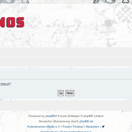
chtest?
Powered by
phpBB
® Forum Software © phpBB Limited
Deutsche Übersetzung durch
phpBB.de
Kulturkosmos Müritz e.V
|
Fusion Festival
|
Mastodon
|
Datenschutz
|
Nutzungsbedingungen