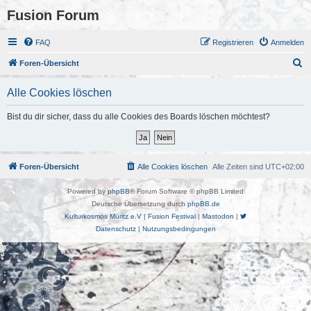
Fusion Forum
FAQ
Registrieren
Anmelden
S
Foren-Übersicht
u
Alle Cookies löschen
c
h
Bist du dir sicher, dass du alle Cookies des Boards löschen möchtest?
e
Foren-Übersicht
Alle Cookies löschen
Alle Zeiten sind
UTC+02:00
Powered by
phpBB
® Forum Software © phpBB Limited
Deutsche Übersetzung durch
phpBB.de
Kulturkosmos Müritz e.V
|
Fusion Festival
|
Mastodon
|
Datenschutz
|
Nutzungsbedingungen