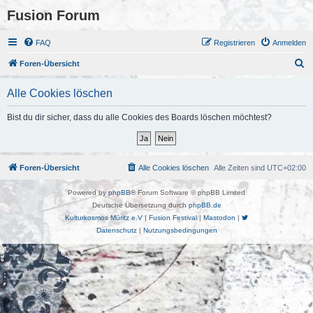
Fusion Forum
FAQ
Registrieren
Anmelden
S
Foren-Übersicht
u
Alle Cookies löschen
c
h
Bist du dir sicher, dass du alle Cookies des Boards löschen möchtest?
e
Foren-Übersicht
Alle Cookies löschen
Alle Zeiten sind
UTC+02:00
Powered by
phpBB
® Forum Software © phpBB Limited
Deutsche Übersetzung durch
phpBB.de
Kulturkosmos Müritz e.V
|
Fusion Festival
|
Mastodon
|
Datenschutz
|
Nutzungsbedingungen