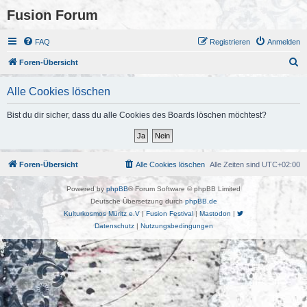
Fusion Forum
FAQ
Registrieren
Anmelden
S
Foren-Übersicht
u
Alle Cookies löschen
c
h
Bist du dir sicher, dass du alle Cookies des Boards löschen möchtest?
e
Foren-Übersicht
Alle Cookies löschen
Alle Zeiten sind
UTC+02:00
Powered by
phpBB
® Forum Software © phpBB Limited
Deutsche Übersetzung durch
phpBB.de
Kulturkosmos Müritz e.V
|
Fusion Festival
|
Mastodon
|
Datenschutz
|
Nutzungsbedingungen