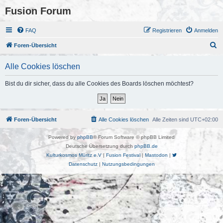
Fusion Forum
FAQ
Registrieren
Anmelden
S
Foren-Übersicht
u
Alle Cookies löschen
c
h
Bist du dir sicher, dass du alle Cookies des Boards löschen möchtest?
e
Foren-Übersicht
Alle Cookies löschen
Alle Zeiten sind
UTC+02:00
Powered by
phpBB
® Forum Software © phpBB Limited
Deutsche Übersetzung durch
phpBB.de
Kulturkosmos Müritz e.V
|
Fusion Festival
|
Mastodon
|
Datenschutz
|
Nutzungsbedingungen