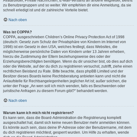
Avatarbilder, Private Nachrichten, E-Mail-Versand an andere Mitglieder, Beitritt
zu Benutzergruppen und so weiter. Wir empfehlen dir eine Anmeldung, da sie
schnell erledigt ist und dir zahlreiche Vorteile bietet.
Nach oben
Was ist COPPA?
COPPA, ausgeschrieben Children’s Online Privacy Protection Act of 1998
(deutsch: Gesetz zum Schutz der Privatsphäre von Kindern im Internet von
1998) ist ein Gesetz in den USA, welches festlegt, dass Websites, die
möglicherweise persönliche Daten von Kindern unter 13 Jahren erheben,
hierzu die Zustimmung der Eltern beziehungsweise des oder der
Erziehungsberechtigten benötigen. Wenn du dir unsicher bist, ob dies auf dich
oder die Website, auf der du dich zu registrieren versuchst, zutrifft, ziehe einen
rechtlichen Beistand zu Rate. Bitte beachte, dass phpBB Limited und der
Besitzer dieses Boards keine Rechtsberatung anbieten kann und nicht die
Anlaufstelle für Rechtsangelegenheiten jeglicher Art ist; außer solchen, die
unter der Frage „An wen soll ich mich wenden, falls es Beschwerden oder
juristische Anfragen zu diesem Forum gibt?“ behandelt werden.
Nach oben
Warum kann ich mich nicht registrieren?
Es kann sein, dass die Board-Administration die Registrierung komplett
ausgeschaltet hat, damit sich keine neuen Benutzer mehr anmelden können.
Es könnte auch sein, dass deine IP-Adresse oder der Benutzername, mit dem
du dich registrieren möchtest, gesperrt wurden. Um Hilfe zu erhalten, wende