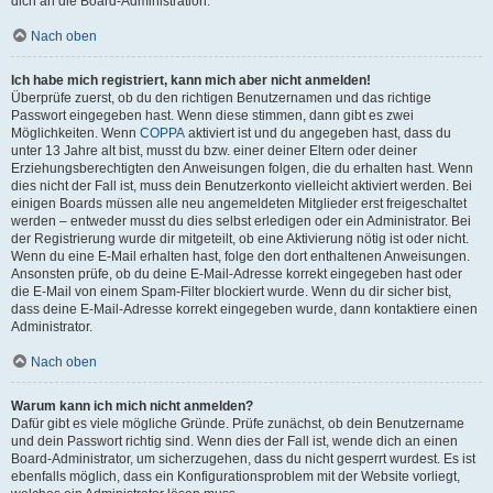
dich an die Board-Administration.
Nach oben
Ich habe mich registriert, kann mich aber nicht anmelden!
Überprüfe zuerst, ob du den richtigen Benutzernamen und das richtige
Passwort eingegeben hast. Wenn diese stimmen, dann gibt es zwei
Möglichkeiten. Wenn
COPPA
aktiviert ist und du angegeben hast, dass du
unter 13 Jahre alt bist, musst du bzw. einer deiner Eltern oder deiner
Erziehungsberechtigten den Anweisungen folgen, die du erhalten hast. Wenn
dies nicht der Fall ist, muss dein Benutzerkonto vielleicht aktiviert werden. Bei
einigen Boards müssen alle neu angemeldeten Mitglieder erst freigeschaltet
werden – entweder musst du dies selbst erledigen oder ein Administrator. Bei
der Registrierung wurde dir mitgeteilt, ob eine Aktivierung nötig ist oder nicht.
Wenn du eine E-Mail erhalten hast, folge den dort enthaltenen Anweisungen.
Ansonsten prüfe, ob du deine E-Mail-Adresse korrekt eingegeben hast oder
die E-Mail von einem Spam-Filter blockiert wurde. Wenn du dir sicher bist,
dass deine E-Mail-Adresse korrekt eingegeben wurde, dann kontaktiere einen
Administrator.
Nach oben
Warum kann ich mich nicht anmelden?
Dafür gibt es viele mögliche Gründe. Prüfe zunächst, ob dein Benutzername
und dein Passwort richtig sind. Wenn dies der Fall ist, wende dich an einen
Board-Administrator, um sicherzugehen, dass du nicht gesperrt wurdest. Es ist
ebenfalls möglich, dass ein Konfigurationsproblem mit der Website vorliegt,