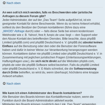
Nach oben
An wen soll ich mich wenden, falls es Beschwerden oder juristische
Anfragen zu diesem Forum gibt?
Jeder Administrator, der auf der „Das Team“-Seite aufgeführt ist, ist ein
geeigneter Kontakt für deine Beschwerde. Wenn du so keine Antwort erhältst,
solltest du den Besitzer der Domain kontaktieren (führe dazu eine
„WHOIS“-Abfrage
durch) oder — falls diese Seite bei einem kostenlosen
Webhoster wie z. B. Yahoo!, free.fr, funpic.de usw. liegt — den Support oder
den Abuse-Kontakt des betreffenden Dienstes. Bitte beachte, dass phpBB
Limited (phpBB.com) und phpBB Deutschland e. V. (phpBB.de)
absolut keinen
Einfluss
auf die Benutzung oder den oder die Benutzer der Forensoftware
haben und dafür in keiner Weise zur Verantwortung herangezogen werden
können. Kontaktiere daher nie phpBB Limited oder phpBB Deutschland e. V. in
Zusammenhang mit jeglichen juristischen Fragen (Unterlassungserklärungen,
Haftungsfragen usw.), die
sich nicht direkt
auf die Websiten phpbb.com,
phpbb.de oder die phpBB-Software selbst beziehen. Falls du phpBB Limited
oder phpBB Deutschland e. V. E-Mails schreibst, die die
Softwarenutzung
durch Dritte
betreffen, so wirst du, wenn überhaupt, höchstens eine knappe
Antwort erhalten.
Nach oben
Wie kann ich einen Administrator des Boards kontaktieren?
Alle Benutzer des Boards können das Kontaktformular nutzen, wenn die
Funktion durch die Board-Administration aktiviert wurde.
Mitglieder des Boards können zusätzlich den Link „Das Team“ verwenden.