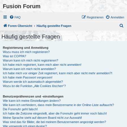
Fusion Forum
FAQ
Registrieren
Anmelden
S
Foren-Übersicht
Häufig gestellte Fragen
u
Häufig gestellte Fragen
c
h
Registrierung und Anmeldung
Wozu muss ich mich registrieren?
e
Was ist COPPA?
Warum kann ich mich nicht registrieren?
Ich habe mich registriert, kann mich aber nicht anmelden!
Warum kann ich mich nicht anmelden?
Ich habe mich vor einiger Zeit registriert, kann mich aber nicht mehr anmelden?!
Ich habe mein Passwort vergessen!
Warum werde ich automatisch abgemeldet?
Wozu ist die Funktion „Alle Cookies löschen“?
Benutzerpräferenzen und -einstellungen
Wie kann ich meine Einstellungen ändern?
Wie kann ich verhindern, dass mein Benutzername in der Online-Liste auftaucht?
Die Forenuhr geht falsch!
Ich habe die Zeitzone eingestellt, aber die Forenuhr geht immer noch falsch!
Meine Sprache steht auf diesem Board nicht zur Auswahl!
Was sind das für Bilder, die bei meinem Benutzernamen angezeigt werden?
Wie verwende ich einen Avatar?