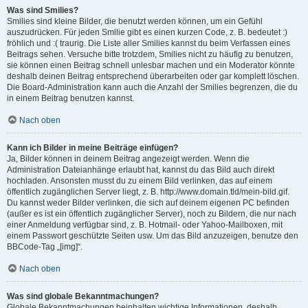
Was sind Smilies?
Smilies sind kleine Bilder, die benutzt werden können, um ein Gefühl
auszudrücken. Für jeden Smilie gibt es einen kurzen Code, z. B. bedeutet :)
fröhlich und :( traurig. Die Liste aller Smilies kannst du beim Verfassen eines
Beitrags sehen. Versuche bitte trotzdem, Smilies nicht zu häufig zu benutzen,
sie können einen Beitrag schnell unlesbar machen und ein Moderator könnte
deshalb deinen Beitrag entsprechend überarbeiten oder gar komplett löschen.
Die Board-Administration kann auch die Anzahl der Smilies begrenzen, die du
in einem Beitrag benutzen kannst.
Nach oben
Kann ich Bilder in meine Beiträge einfügen?
Ja, Bilder können in deinem Beitrag angezeigt werden. Wenn die
Administration Dateianhänge erlaubt hat, kannst du das Bild auch direkt
hochladen. Ansonsten musst du zu einem Bild verlinken, das auf einem
öffentlich zugänglichen Server liegt, z. B. http://www.domain.tld/mein-bild.gif.
Du kannst weder Bilder verlinken, die sich auf deinem eigenen PC befinden
(außer es ist ein öffentlich zugänglicher Server), noch zu Bildern, die nur nach
einer Anmeldung verfügbar sind, z. B. Hotmail- oder Yahoo-Mailboxen, mit
einem Passwort geschützte Seiten usw. Um das Bild anzuzeigen, benutze den
BBCode-Tag „[img]“.
Nach oben
Was sind globale Bekanntmachungen?
Globale Bekanntmachungen beinhalten wichtige Informationen, deshalb