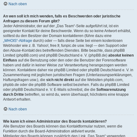
Nach oben
An wen soll ich mich wenden, falls es Beschwerden oder juristische
Anfragen zu diesem Forum gibt?
Jeder Administrator, der auf der „Das Team“-Seite aufgeführt ist, ist ein
geeigneter Kontakt für deine Beschwerde. Wenn du so keine Antwort erhältst,
solltest du den Besitzer der Domain kontaktieren (führe dazu eine
„WHOIS“-Abfrage
durch) oder — falls diese Seite bei einem kostenlosen
Webhoster wie z. B. Yahoo!, free.fr, funpic.de usw. liegt — den Support oder
den Abuse-Kontakt des betreffenden Dienstes. Bitte beachte, dass phpBB
Limited (phpBB.com) und phpBB Deutschland e. V. (phpBB.de)
absolut keinen
Einfluss
auf die Benutzung oder den oder die Benutzer der Forensoftware
haben und dafür in keiner Weise zur Verantwortung herangezogen werden
können. Kontaktiere daher nie phpBB Limited oder phpBB Deutschland e. V. in
Zusammenhang mit jeglichen juristischen Fragen (Unterlassungserklärungen,
Haftungsfragen usw.), die
sich nicht direkt
auf die Websiten phpbb.com,
phpbb.de oder die phpBB-Software selbst beziehen. Falls du phpBB Limited
oder phpBB Deutschland e. V. E-Mails schreibst, die die
Softwarenutzung
durch Dritte
betreffen, so wirst du, wenn überhaupt, höchstens eine knappe
Antwort erhalten.
Nach oben
Wie kann ich einen Administrator des Boards kontaktieren?
Alle Benutzer des Boards können das Kontaktformular nutzen, wenn die
Funktion durch die Board-Administration aktiviert wurde.
Mitglieder des Boards können zusätzlich den Link „Das Team“ verwenden.