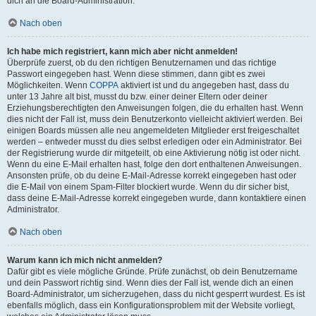
dich an die Board-Administration.
Nach oben
Ich habe mich registriert, kann mich aber nicht anmelden!
Überprüfe zuerst, ob du den richtigen Benutzernamen und das richtige
Passwort eingegeben hast. Wenn diese stimmen, dann gibt es zwei
Möglichkeiten. Wenn
COPPA
aktiviert ist und du angegeben hast, dass du
unter 13 Jahre alt bist, musst du bzw. einer deiner Eltern oder deiner
Erziehungsberechtigten den Anweisungen folgen, die du erhalten hast. Wenn
dies nicht der Fall ist, muss dein Benutzerkonto vielleicht aktiviert werden. Bei
einigen Boards müssen alle neu angemeldeten Mitglieder erst freigeschaltet
werden – entweder musst du dies selbst erledigen oder ein Administrator. Bei
der Registrierung wurde dir mitgeteilt, ob eine Aktivierung nötig ist oder nicht.
Wenn du eine E-Mail erhalten hast, folge den dort enthaltenen Anweisungen.
Ansonsten prüfe, ob du deine E-Mail-Adresse korrekt eingegeben hast oder
die E-Mail von einem Spam-Filter blockiert wurde. Wenn du dir sicher bist,
dass deine E-Mail-Adresse korrekt eingegeben wurde, dann kontaktiere einen
Administrator.
Nach oben
Warum kann ich mich nicht anmelden?
Dafür gibt es viele mögliche Gründe. Prüfe zunächst, ob dein Benutzername
und dein Passwort richtig sind. Wenn dies der Fall ist, wende dich an einen
Board-Administrator, um sicherzugehen, dass du nicht gesperrt wurdest. Es ist
ebenfalls möglich, dass ein Konfigurationsproblem mit der Website vorliegt,