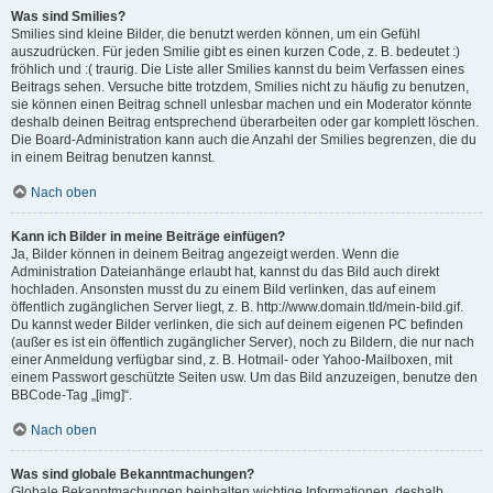
Was sind Smilies?
Smilies sind kleine Bilder, die benutzt werden können, um ein Gefühl
auszudrücken. Für jeden Smilie gibt es einen kurzen Code, z. B. bedeutet :)
fröhlich und :( traurig. Die Liste aller Smilies kannst du beim Verfassen eines
Beitrags sehen. Versuche bitte trotzdem, Smilies nicht zu häufig zu benutzen,
sie können einen Beitrag schnell unlesbar machen und ein Moderator könnte
deshalb deinen Beitrag entsprechend überarbeiten oder gar komplett löschen.
Die Board-Administration kann auch die Anzahl der Smilies begrenzen, die du
in einem Beitrag benutzen kannst.
Nach oben
Kann ich Bilder in meine Beiträge einfügen?
Ja, Bilder können in deinem Beitrag angezeigt werden. Wenn die
Administration Dateianhänge erlaubt hat, kannst du das Bild auch direkt
hochladen. Ansonsten musst du zu einem Bild verlinken, das auf einem
öffentlich zugänglichen Server liegt, z. B. http://www.domain.tld/mein-bild.gif.
Du kannst weder Bilder verlinken, die sich auf deinem eigenen PC befinden
(außer es ist ein öffentlich zugänglicher Server), noch zu Bildern, die nur nach
einer Anmeldung verfügbar sind, z. B. Hotmail- oder Yahoo-Mailboxen, mit
einem Passwort geschützte Seiten usw. Um das Bild anzuzeigen, benutze den
BBCode-Tag „[img]“.
Nach oben
Was sind globale Bekanntmachungen?
Globale Bekanntmachungen beinhalten wichtige Informationen, deshalb