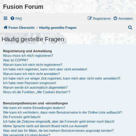
Fusion Forum
FAQ
Registrieren
Anmelden
S
Foren-Übersicht
Häufig gestellte Fragen
u
Häufig gestellte Fragen
c
h
Registrierung und Anmeldung
Wozu muss ich mich registrieren?
e
Was ist COPPA?
Warum kann ich mich nicht registrieren?
Ich habe mich registriert, kann mich aber nicht anmelden!
Warum kann ich mich nicht anmelden?
Ich habe mich vor einiger Zeit registriert, kann mich aber nicht mehr anmelden?!
Ich habe mein Passwort vergessen!
Warum werde ich automatisch abgemeldet?
Wozu ist die Funktion „Alle Cookies löschen“?
Benutzerpräferenzen und -einstellungen
Wie kann ich meine Einstellungen ändern?
Wie kann ich verhindern, dass mein Benutzername in der Online-Liste auftaucht?
Die Forenuhr geht falsch!
Ich habe die Zeitzone eingestellt, aber die Forenuhr geht immer noch falsch!
Meine Sprache steht auf diesem Board nicht zur Auswahl!
Was sind das für Bilder, die bei meinem Benutzernamen angezeigt werden?
Wie verwende ich einen Avatar?