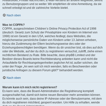
Avatarbilder, Private Nachrichten, E-Mail-Versand an andere Mitglieder, Beitritt
zu Benutzergruppen und so weiter. Wir empfehlen dir eine Anmeldung, da sie
schnell erledigt ist und dir zahlreiche Vorteile bietet.
Nach oben
Was ist COPPA?
COPPA, ausgeschrieben Children’s Online Privacy Protection Act of 1998
(deutsch: Gesetz zum Schutz der Privatsphäre von Kindern im Internet von
1998) ist ein Gesetz in den USA, welches festlegt, dass Websites, die
möglicherweise persönliche Daten von Kindern unter 13 Jahren erheben,
hierzu die Zustimmung der Eltern beziehungsweise des oder der
Erziehungsberechtigten benötigen. Wenn du dir unsicher bist, ob dies auf dich
oder die Website, auf der du dich zu registrieren versuchst, zutrifft, ziehe einen
rechtlichen Beistand zu Rate. Bitte beachte, dass phpBB Limited und der
Besitzer dieses Boards keine Rechtsberatung anbieten kann und nicht die
Anlaufstelle für Rechtsangelegenheiten jeglicher Art ist; außer solchen, die
unter der Frage „An wen soll ich mich wenden, falls es Beschwerden oder
juristische Anfragen zu diesem Forum gibt?“ behandelt werden.
Nach oben
Warum kann ich mich nicht registrieren?
Es kann sein, dass die Board-Administration die Registrierung komplett
ausgeschaltet hat, damit sich keine neuen Benutzer mehr anmelden können.
Es könnte auch sein, dass deine IP-Adresse oder der Benutzername, mit dem
du dich registrieren möchtest, gesperrt wurden. Um Hilfe zu erhalten, wende