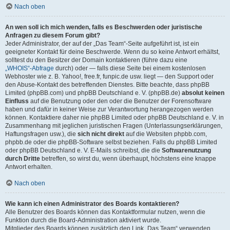
Nach oben
An wen soll ich mich wenden, falls es Beschwerden oder juristische
Anfragen zu diesem Forum gibt?
Jeder Administrator, der auf der „Das Team“-Seite aufgeführt ist, ist ein
geeigneter Kontakt für deine Beschwerde. Wenn du so keine Antwort erhältst,
solltest du den Besitzer der Domain kontaktieren (führe dazu eine
„WHOIS“-Abfrage
durch) oder — falls diese Seite bei einem kostenlosen
Webhoster wie z. B. Yahoo!, free.fr, funpic.de usw. liegt — den Support oder
den Abuse-Kontakt des betreffenden Dienstes. Bitte beachte, dass phpBB
Limited (phpBB.com) und phpBB Deutschland e. V. (phpBB.de)
absolut keinen
Einfluss
auf die Benutzung oder den oder die Benutzer der Forensoftware
haben und dafür in keiner Weise zur Verantwortung herangezogen werden
können. Kontaktiere daher nie phpBB Limited oder phpBB Deutschland e. V. in
Zusammenhang mit jeglichen juristischen Fragen (Unterlassungserklärungen,
Haftungsfragen usw.), die
sich nicht direkt
auf die Websiten phpbb.com,
phpbb.de oder die phpBB-Software selbst beziehen. Falls du phpBB Limited
oder phpBB Deutschland e. V. E-Mails schreibst, die die
Softwarenutzung
durch Dritte
betreffen, so wirst du, wenn überhaupt, höchstens eine knappe
Antwort erhalten.
Nach oben
Wie kann ich einen Administrator des Boards kontaktieren?
Alle Benutzer des Boards können das Kontaktformular nutzen, wenn die
Funktion durch die Board-Administration aktiviert wurde.
Mitglieder des Boards können zusätzlich den Link „Das Team“ verwenden.