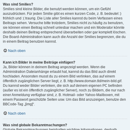
Was sind Smilies?
Smilies sind kleine Bilder, die benutzt werden können, um ein Gefühl
auszudrücken. Für jeden Smilie gibt es einen kurzen Code, z. B. bedeutet :)
fröhlich und :( traurig. Die Liste aller Smilies kannst du beim Verfassen eines
Beitrags sehen. Versuche bitte trotzdem, Smilies nicht zu häufig zu benutzen,
sie können einen Beitrag schnell unlesbar machen und ein Moderator könnte
deshalb deinen Beitrag entsprechend überarbeiten oder gar komplett löschen.
Die Board-Administration kann auch die Anzahl der Smilies begrenzen, die du
in einem Beitrag benutzen kannst.
Nach oben
Kann ich Bilder in meine Beiträge einfügen?
Ja, Bilder können in deinem Beitrag angezeigt werden. Wenn die
Administration Dateianhänge erlaubt hat, kannst du das Bild auch direkt
hochladen. Ansonsten musst du zu einem Bild verlinken, das auf einem
öffentlich zugänglichen Server liegt, z. B. http://www.domain.tld/mein-bild.gif.
Du kannst weder Bilder verlinken, die sich auf deinem eigenen PC befinden
(außer es ist ein öffentlich zugänglicher Server), noch zu Bildern, die nur nach
einer Anmeldung verfügbar sind, z. B. Hotmail- oder Yahoo-Mailboxen, mit
einem Passwort geschützte Seiten usw. Um das Bild anzuzeigen, benutze den
BBCode-Tag „[img]“.
Nach oben
Was sind globale Bekanntmachungen?
Globale Bekanntmachungen beinhalten wichtige Informationen, deshalb