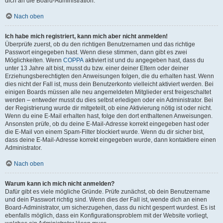
dich an die Board-Administration.
Nach oben
Ich habe mich registriert, kann mich aber nicht anmelden!
Überprüfe zuerst, ob du den richtigen Benutzernamen und das richtige
Passwort eingegeben hast. Wenn diese stimmen, dann gibt es zwei
Möglichkeiten. Wenn
COPPA
aktiviert ist und du angegeben hast, dass du
unter 13 Jahre alt bist, musst du bzw. einer deiner Eltern oder deiner
Erziehungsberechtigten den Anweisungen folgen, die du erhalten hast. Wenn
dies nicht der Fall ist, muss dein Benutzerkonto vielleicht aktiviert werden. Bei
einigen Boards müssen alle neu angemeldeten Mitglieder erst freigeschaltet
werden – entweder musst du dies selbst erledigen oder ein Administrator. Bei
der Registrierung wurde dir mitgeteilt, ob eine Aktivierung nötig ist oder nicht.
Wenn du eine E-Mail erhalten hast, folge den dort enthaltenen Anweisungen.
Ansonsten prüfe, ob du deine E-Mail-Adresse korrekt eingegeben hast oder
die E-Mail von einem Spam-Filter blockiert wurde. Wenn du dir sicher bist,
dass deine E-Mail-Adresse korrekt eingegeben wurde, dann kontaktiere einen
Administrator.
Nach oben
Warum kann ich mich nicht anmelden?
Dafür gibt es viele mögliche Gründe. Prüfe zunächst, ob dein Benutzername
und dein Passwort richtig sind. Wenn dies der Fall ist, wende dich an einen
Board-Administrator, um sicherzugehen, dass du nicht gesperrt wurdest. Es ist
ebenfalls möglich, dass ein Konfigurationsproblem mit der Website vorliegt,