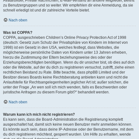
Avatarbilder, Private Nachrichten, E-Mail-Versand an andere Mitglieder, Beitritt
zu Benutzergruppen und so weiter. Wir empfehlen dir eine Anmeldung, da sie
schnell erledigt ist und dir zahlreiche Vorteile bietet.
Nach oben
Was ist COPPA?
COPPA, ausgeschrieben Children’s Online Privacy Protection Act of 1998
(deutsch: Gesetz zum Schutz der Privatsphäre von Kindern im Internet von
1998) ist ein Gesetz in den USA, welches festlegt, dass Websites, die
möglicherweise persönliche Daten von Kindern unter 13 Jahren erheben,
hierzu die Zustimmung der Eltern beziehungsweise des oder der
Erziehungsberechtigten benötigen. Wenn du dir unsicher bist, ob dies auf dich
oder die Website, auf der du dich zu registrieren versuchst, zutrifft, ziehe einen
rechtlichen Beistand zu Rate. Bitte beachte, dass phpBB Limited und der
Besitzer dieses Boards keine Rechtsberatung anbieten kann und nicht die
Anlaufstelle für Rechtsangelegenheiten jeglicher Art ist; außer solchen, die
unter der Frage „An wen soll ich mich wenden, falls es Beschwerden oder
juristische Anfragen zu diesem Forum gibt?“ behandelt werden.
Nach oben
Warum kann ich mich nicht registrieren?
Es kann sein, dass die Board-Administration die Registrierung komplett
ausgeschaltet hat, damit sich keine neuen Benutzer mehr anmelden können.
Es könnte auch sein, dass deine IP-Adresse oder der Benutzername, mit dem
du dich registrieren möchtest, gesperrt wurden. Um Hilfe zu erhalten, wende