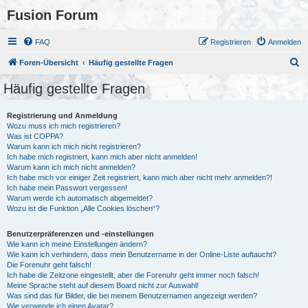
Fusion Forum
FAQ
Registrieren
Anmelden
S
Foren-Übersicht
Häufig gestellte Fragen
u
Häufig gestellte Fragen
c
h
Registrierung und Anmeldung
Wozu muss ich mich registrieren?
e
Was ist COPPA?
Warum kann ich mich nicht registrieren?
Ich habe mich registriert, kann mich aber nicht anmelden!
Warum kann ich mich nicht anmelden?
Ich habe mich vor einiger Zeit registriert, kann mich aber nicht mehr anmelden?!
Ich habe mein Passwort vergessen!
Warum werde ich automatisch abgemeldet?
Wozu ist die Funktion „Alle Cookies löschen“?
Benutzerpräferenzen und -einstellungen
Wie kann ich meine Einstellungen ändern?
Wie kann ich verhindern, dass mein Benutzername in der Online-Liste auftaucht?
Die Forenuhr geht falsch!
Ich habe die Zeitzone eingestellt, aber die Forenuhr geht immer noch falsch!
Meine Sprache steht auf diesem Board nicht zur Auswahl!
Was sind das für Bilder, die bei meinem Benutzernamen angezeigt werden?
Wie verwende ich einen Avatar?