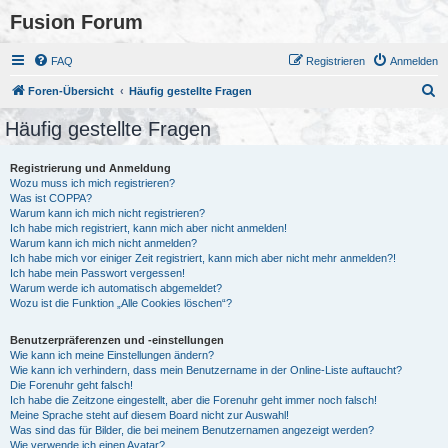
Fusion Forum
FAQ
Registrieren
Anmelden
S
Foren-Übersicht
Häufig gestellte Fragen
u
Häufig gestellte Fragen
c
h
Registrierung und Anmeldung
Wozu muss ich mich registrieren?
e
Was ist COPPA?
Warum kann ich mich nicht registrieren?
Ich habe mich registriert, kann mich aber nicht anmelden!
Warum kann ich mich nicht anmelden?
Ich habe mich vor einiger Zeit registriert, kann mich aber nicht mehr anmelden?!
Ich habe mein Passwort vergessen!
Warum werde ich automatisch abgemeldet?
Wozu ist die Funktion „Alle Cookies löschen“?
Benutzerpräferenzen und -einstellungen
Wie kann ich meine Einstellungen ändern?
Wie kann ich verhindern, dass mein Benutzername in der Online-Liste auftaucht?
Die Forenuhr geht falsch!
Ich habe die Zeitzone eingestellt, aber die Forenuhr geht immer noch falsch!
Meine Sprache steht auf diesem Board nicht zur Auswahl!
Was sind das für Bilder, die bei meinem Benutzernamen angezeigt werden?
Wie verwende ich einen Avatar?