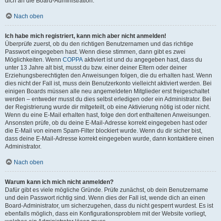
dich an die Board-Administration.
Nach oben
Ich habe mich registriert, kann mich aber nicht anmelden!
Überprüfe zuerst, ob du den richtigen Benutzernamen und das richtige
Passwort eingegeben hast. Wenn diese stimmen, dann gibt es zwei
Möglichkeiten. Wenn
COPPA
aktiviert ist und du angegeben hast, dass du
unter 13 Jahre alt bist, musst du bzw. einer deiner Eltern oder deiner
Erziehungsberechtigten den Anweisungen folgen, die du erhalten hast. Wenn
dies nicht der Fall ist, muss dein Benutzerkonto vielleicht aktiviert werden. Bei
einigen Boards müssen alle neu angemeldeten Mitglieder erst freigeschaltet
werden – entweder musst du dies selbst erledigen oder ein Administrator. Bei
der Registrierung wurde dir mitgeteilt, ob eine Aktivierung nötig ist oder nicht.
Wenn du eine E-Mail erhalten hast, folge den dort enthaltenen Anweisungen.
Ansonsten prüfe, ob du deine E-Mail-Adresse korrekt eingegeben hast oder
die E-Mail von einem Spam-Filter blockiert wurde. Wenn du dir sicher bist,
dass deine E-Mail-Adresse korrekt eingegeben wurde, dann kontaktiere einen
Administrator.
Nach oben
Warum kann ich mich nicht anmelden?
Dafür gibt es viele mögliche Gründe. Prüfe zunächst, ob dein Benutzername
und dein Passwort richtig sind. Wenn dies der Fall ist, wende dich an einen
Board-Administrator, um sicherzugehen, dass du nicht gesperrt wurdest. Es ist
ebenfalls möglich, dass ein Konfigurationsproblem mit der Website vorliegt,