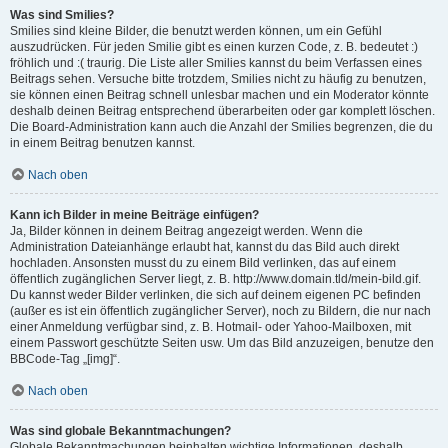
Was sind Smilies?
Smilies sind kleine Bilder, die benutzt werden können, um ein Gefühl
auszudrücken. Für jeden Smilie gibt es einen kurzen Code, z. B. bedeutet :)
fröhlich und :( traurig. Die Liste aller Smilies kannst du beim Verfassen eines
Beitrags sehen. Versuche bitte trotzdem, Smilies nicht zu häufig zu benutzen,
sie können einen Beitrag schnell unlesbar machen und ein Moderator könnte
deshalb deinen Beitrag entsprechend überarbeiten oder gar komplett löschen.
Die Board-Administration kann auch die Anzahl der Smilies begrenzen, die du
in einem Beitrag benutzen kannst.
Nach oben
Kann ich Bilder in meine Beiträge einfügen?
Ja, Bilder können in deinem Beitrag angezeigt werden. Wenn die
Administration Dateianhänge erlaubt hat, kannst du das Bild auch direkt
hochladen. Ansonsten musst du zu einem Bild verlinken, das auf einem
öffentlich zugänglichen Server liegt, z. B. http://www.domain.tld/mein-bild.gif.
Du kannst weder Bilder verlinken, die sich auf deinem eigenen PC befinden
(außer es ist ein öffentlich zugänglicher Server), noch zu Bildern, die nur nach
einer Anmeldung verfügbar sind, z. B. Hotmail- oder Yahoo-Mailboxen, mit
einem Passwort geschützte Seiten usw. Um das Bild anzuzeigen, benutze den
BBCode-Tag „[img]“.
Nach oben
Was sind globale Bekanntmachungen?
Globale Bekanntmachungen beinhalten wichtige Informationen, deshalb