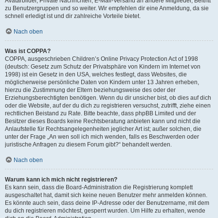
Avatarbilder, Private Nachrichten, E-Mail-Versand an andere Mitglieder, Beitritt
zu Benutzergruppen und so weiter. Wir empfehlen dir eine Anmeldung, da sie
schnell erledigt ist und dir zahlreiche Vorteile bietet.
Nach oben
Was ist COPPA?
COPPA, ausgeschrieben Children’s Online Privacy Protection Act of 1998
(deutsch: Gesetz zum Schutz der Privatsphäre von Kindern im Internet von
1998) ist ein Gesetz in den USA, welches festlegt, dass Websites, die
möglicherweise persönliche Daten von Kindern unter 13 Jahren erheben,
hierzu die Zustimmung der Eltern beziehungsweise des oder der
Erziehungsberechtigten benötigen. Wenn du dir unsicher bist, ob dies auf dich
oder die Website, auf der du dich zu registrieren versuchst, zutrifft, ziehe einen
rechtlichen Beistand zu Rate. Bitte beachte, dass phpBB Limited und der
Besitzer dieses Boards keine Rechtsberatung anbieten kann und nicht die
Anlaufstelle für Rechtsangelegenheiten jeglicher Art ist; außer solchen, die
unter der Frage „An wen soll ich mich wenden, falls es Beschwerden oder
juristische Anfragen zu diesem Forum gibt?“ behandelt werden.
Nach oben
Warum kann ich mich nicht registrieren?
Es kann sein, dass die Board-Administration die Registrierung komplett
ausgeschaltet hat, damit sich keine neuen Benutzer mehr anmelden können.
Es könnte auch sein, dass deine IP-Adresse oder der Benutzername, mit dem
du dich registrieren möchtest, gesperrt wurden. Um Hilfe zu erhalten, wende