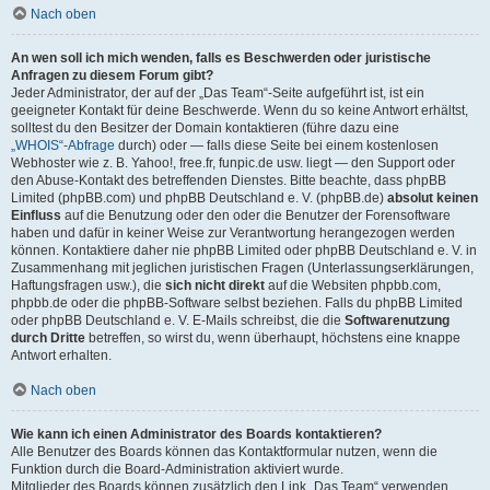
Nach oben
An wen soll ich mich wenden, falls es Beschwerden oder juristische
Anfragen zu diesem Forum gibt?
Jeder Administrator, der auf der „Das Team“-Seite aufgeführt ist, ist ein
geeigneter Kontakt für deine Beschwerde. Wenn du so keine Antwort erhältst,
solltest du den Besitzer der Domain kontaktieren (führe dazu eine
„WHOIS“-Abfrage
durch) oder — falls diese Seite bei einem kostenlosen
Webhoster wie z. B. Yahoo!, free.fr, funpic.de usw. liegt — den Support oder
den Abuse-Kontakt des betreffenden Dienstes. Bitte beachte, dass phpBB
Limited (phpBB.com) und phpBB Deutschland e. V. (phpBB.de)
absolut keinen
Einfluss
auf die Benutzung oder den oder die Benutzer der Forensoftware
haben und dafür in keiner Weise zur Verantwortung herangezogen werden
können. Kontaktiere daher nie phpBB Limited oder phpBB Deutschland e. V. in
Zusammenhang mit jeglichen juristischen Fragen (Unterlassungserklärungen,
Haftungsfragen usw.), die
sich nicht direkt
auf die Websiten phpbb.com,
phpbb.de oder die phpBB-Software selbst beziehen. Falls du phpBB Limited
oder phpBB Deutschland e. V. E-Mails schreibst, die die
Softwarenutzung
durch Dritte
betreffen, so wirst du, wenn überhaupt, höchstens eine knappe
Antwort erhalten.
Nach oben
Wie kann ich einen Administrator des Boards kontaktieren?
Alle Benutzer des Boards können das Kontaktformular nutzen, wenn die
Funktion durch die Board-Administration aktiviert wurde.
Mitglieder des Boards können zusätzlich den Link „Das Team“ verwenden.