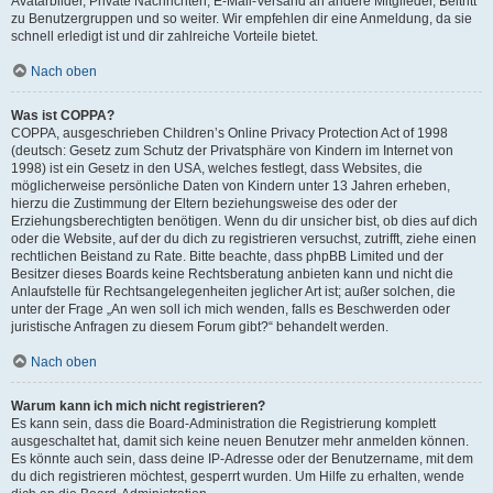
Avatarbilder, Private Nachrichten, E-Mail-Versand an andere Mitglieder, Beitritt
zu Benutzergruppen und so weiter. Wir empfehlen dir eine Anmeldung, da sie
schnell erledigt ist und dir zahlreiche Vorteile bietet.
Nach oben
Was ist COPPA?
COPPA, ausgeschrieben Children’s Online Privacy Protection Act of 1998
(deutsch: Gesetz zum Schutz der Privatsphäre von Kindern im Internet von
1998) ist ein Gesetz in den USA, welches festlegt, dass Websites, die
möglicherweise persönliche Daten von Kindern unter 13 Jahren erheben,
hierzu die Zustimmung der Eltern beziehungsweise des oder der
Erziehungsberechtigten benötigen. Wenn du dir unsicher bist, ob dies auf dich
oder die Website, auf der du dich zu registrieren versuchst, zutrifft, ziehe einen
rechtlichen Beistand zu Rate. Bitte beachte, dass phpBB Limited und der
Besitzer dieses Boards keine Rechtsberatung anbieten kann und nicht die
Anlaufstelle für Rechtsangelegenheiten jeglicher Art ist; außer solchen, die
unter der Frage „An wen soll ich mich wenden, falls es Beschwerden oder
juristische Anfragen zu diesem Forum gibt?“ behandelt werden.
Nach oben
Warum kann ich mich nicht registrieren?
Es kann sein, dass die Board-Administration die Registrierung komplett
ausgeschaltet hat, damit sich keine neuen Benutzer mehr anmelden können.
Es könnte auch sein, dass deine IP-Adresse oder der Benutzername, mit dem
du dich registrieren möchtest, gesperrt wurden. Um Hilfe zu erhalten, wende