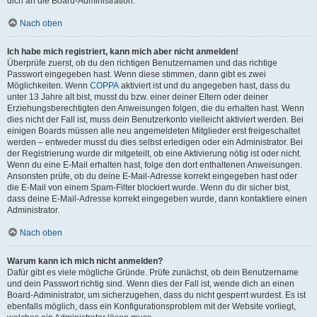
dich an die Board-Administration.
Nach oben
Ich habe mich registriert, kann mich aber nicht anmelden!
Überprüfe zuerst, ob du den richtigen Benutzernamen und das richtige
Passwort eingegeben hast. Wenn diese stimmen, dann gibt es zwei
Möglichkeiten. Wenn
COPPA
aktiviert ist und du angegeben hast, dass du
unter 13 Jahre alt bist, musst du bzw. einer deiner Eltern oder deiner
Erziehungsberechtigten den Anweisungen folgen, die du erhalten hast. Wenn
dies nicht der Fall ist, muss dein Benutzerkonto vielleicht aktiviert werden. Bei
einigen Boards müssen alle neu angemeldeten Mitglieder erst freigeschaltet
werden – entweder musst du dies selbst erledigen oder ein Administrator. Bei
der Registrierung wurde dir mitgeteilt, ob eine Aktivierung nötig ist oder nicht.
Wenn du eine E-Mail erhalten hast, folge den dort enthaltenen Anweisungen.
Ansonsten prüfe, ob du deine E-Mail-Adresse korrekt eingegeben hast oder
die E-Mail von einem Spam-Filter blockiert wurde. Wenn du dir sicher bist,
dass deine E-Mail-Adresse korrekt eingegeben wurde, dann kontaktiere einen
Administrator.
Nach oben
Warum kann ich mich nicht anmelden?
Dafür gibt es viele mögliche Gründe. Prüfe zunächst, ob dein Benutzername
und dein Passwort richtig sind. Wenn dies der Fall ist, wende dich an einen
Board-Administrator, um sicherzugehen, dass du nicht gesperrt wurdest. Es ist
ebenfalls möglich, dass ein Konfigurationsproblem mit der Website vorliegt,