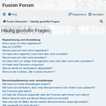
Fusion Forum
FAQ
Registrieren
Anmelden
S
Foren-Übersicht
Häufig gestellte Fragen
u
Häufig gestellte Fragen
c
h
Registrierung und Anmeldung
Wozu muss ich mich registrieren?
e
Was ist COPPA?
Warum kann ich mich nicht registrieren?
Ich habe mich registriert, kann mich aber nicht anmelden!
Warum kann ich mich nicht anmelden?
Ich habe mich vor einiger Zeit registriert, kann mich aber nicht mehr anmelden?!
Ich habe mein Passwort vergessen!
Warum werde ich automatisch abgemeldet?
Wozu ist die Funktion „Alle Cookies löschen“?
Benutzerpräferenzen und -einstellungen
Wie kann ich meine Einstellungen ändern?
Wie kann ich verhindern, dass mein Benutzername in der Online-Liste auftaucht?
Die Forenuhr geht falsch!
Ich habe die Zeitzone eingestellt, aber die Forenuhr geht immer noch falsch!
Meine Sprache steht auf diesem Board nicht zur Auswahl!
Was sind das für Bilder, die bei meinem Benutzernamen angezeigt werden?
Wie verwende ich einen Avatar?