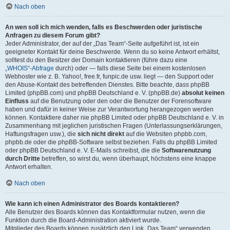
Nach oben
An wen soll ich mich wenden, falls es Beschwerden oder juristische
Anfragen zu diesem Forum gibt?
Jeder Administrator, der auf der „Das Team“-Seite aufgeführt ist, ist ein
geeigneter Kontakt für deine Beschwerde. Wenn du so keine Antwort erhältst,
solltest du den Besitzer der Domain kontaktieren (führe dazu eine
„WHOIS“-Abfrage
durch) oder — falls diese Seite bei einem kostenlosen
Webhoster wie z. B. Yahoo!, free.fr, funpic.de usw. liegt — den Support oder
den Abuse-Kontakt des betreffenden Dienstes. Bitte beachte, dass phpBB
Limited (phpBB.com) und phpBB Deutschland e. V. (phpBB.de)
absolut keinen
Einfluss
auf die Benutzung oder den oder die Benutzer der Forensoftware
haben und dafür in keiner Weise zur Verantwortung herangezogen werden
können. Kontaktiere daher nie phpBB Limited oder phpBB Deutschland e. V. in
Zusammenhang mit jeglichen juristischen Fragen (Unterlassungserklärungen,
Haftungsfragen usw.), die
sich nicht direkt
auf die Websiten phpbb.com,
phpbb.de oder die phpBB-Software selbst beziehen. Falls du phpBB Limited
oder phpBB Deutschland e. V. E-Mails schreibst, die die
Softwarenutzung
durch Dritte
betreffen, so wirst du, wenn überhaupt, höchstens eine knappe
Antwort erhalten.
Nach oben
Wie kann ich einen Administrator des Boards kontaktieren?
Alle Benutzer des Boards können das Kontaktformular nutzen, wenn die
Funktion durch die Board-Administration aktiviert wurde.
Mitglieder des Boards können zusätzlich den Link „Das Team“ verwenden.