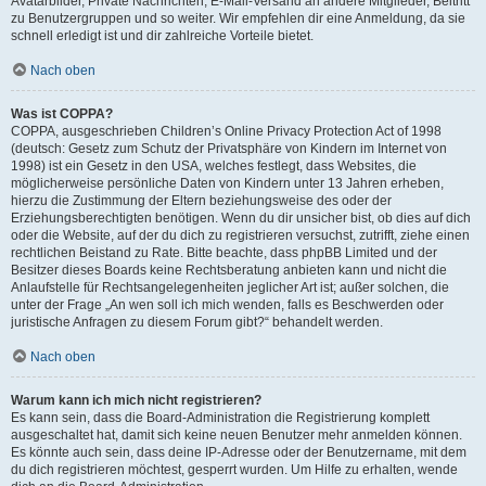
Avatarbilder, Private Nachrichten, E-Mail-Versand an andere Mitglieder, Beitritt
zu Benutzergruppen und so weiter. Wir empfehlen dir eine Anmeldung, da sie
schnell erledigt ist und dir zahlreiche Vorteile bietet.
Nach oben
Was ist COPPA?
COPPA, ausgeschrieben Children’s Online Privacy Protection Act of 1998
(deutsch: Gesetz zum Schutz der Privatsphäre von Kindern im Internet von
1998) ist ein Gesetz in den USA, welches festlegt, dass Websites, die
möglicherweise persönliche Daten von Kindern unter 13 Jahren erheben,
hierzu die Zustimmung der Eltern beziehungsweise des oder der
Erziehungsberechtigten benötigen. Wenn du dir unsicher bist, ob dies auf dich
oder die Website, auf der du dich zu registrieren versuchst, zutrifft, ziehe einen
rechtlichen Beistand zu Rate. Bitte beachte, dass phpBB Limited und der
Besitzer dieses Boards keine Rechtsberatung anbieten kann und nicht die
Anlaufstelle für Rechtsangelegenheiten jeglicher Art ist; außer solchen, die
unter der Frage „An wen soll ich mich wenden, falls es Beschwerden oder
juristische Anfragen zu diesem Forum gibt?“ behandelt werden.
Nach oben
Warum kann ich mich nicht registrieren?
Es kann sein, dass die Board-Administration die Registrierung komplett
ausgeschaltet hat, damit sich keine neuen Benutzer mehr anmelden können.
Es könnte auch sein, dass deine IP-Adresse oder der Benutzername, mit dem
du dich registrieren möchtest, gesperrt wurden. Um Hilfe zu erhalten, wende