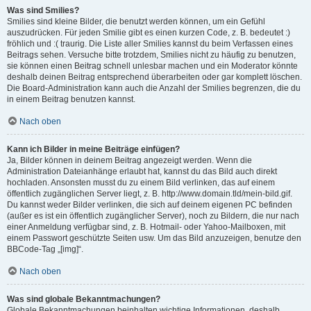
Was sind Smilies?
Smilies sind kleine Bilder, die benutzt werden können, um ein Gefühl
auszudrücken. Für jeden Smilie gibt es einen kurzen Code, z. B. bedeutet :)
fröhlich und :( traurig. Die Liste aller Smilies kannst du beim Verfassen eines
Beitrags sehen. Versuche bitte trotzdem, Smilies nicht zu häufig zu benutzen,
sie können einen Beitrag schnell unlesbar machen und ein Moderator könnte
deshalb deinen Beitrag entsprechend überarbeiten oder gar komplett löschen.
Die Board-Administration kann auch die Anzahl der Smilies begrenzen, die du
in einem Beitrag benutzen kannst.
Nach oben
Kann ich Bilder in meine Beiträge einfügen?
Ja, Bilder können in deinem Beitrag angezeigt werden. Wenn die
Administration Dateianhänge erlaubt hat, kannst du das Bild auch direkt
hochladen. Ansonsten musst du zu einem Bild verlinken, das auf einem
öffentlich zugänglichen Server liegt, z. B. http://www.domain.tld/mein-bild.gif.
Du kannst weder Bilder verlinken, die sich auf deinem eigenen PC befinden
(außer es ist ein öffentlich zugänglicher Server), noch zu Bildern, die nur nach
einer Anmeldung verfügbar sind, z. B. Hotmail- oder Yahoo-Mailboxen, mit
einem Passwort geschützte Seiten usw. Um das Bild anzuzeigen, benutze den
BBCode-Tag „[img]“.
Nach oben
Was sind globale Bekanntmachungen?
Globale Bekanntmachungen beinhalten wichtige Informationen, deshalb