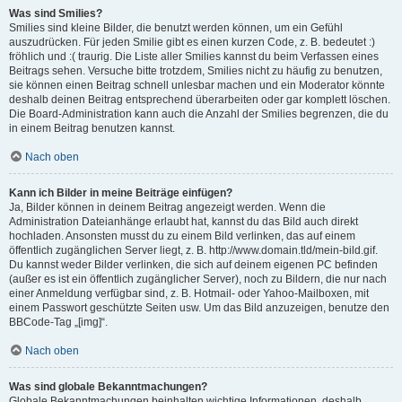
Was sind Smilies?
Smilies sind kleine Bilder, die benutzt werden können, um ein Gefühl
auszudrücken. Für jeden Smilie gibt es einen kurzen Code, z. B. bedeutet :)
fröhlich und :( traurig. Die Liste aller Smilies kannst du beim Verfassen eines
Beitrags sehen. Versuche bitte trotzdem, Smilies nicht zu häufig zu benutzen,
sie können einen Beitrag schnell unlesbar machen und ein Moderator könnte
deshalb deinen Beitrag entsprechend überarbeiten oder gar komplett löschen.
Die Board-Administration kann auch die Anzahl der Smilies begrenzen, die du
in einem Beitrag benutzen kannst.
Nach oben
Kann ich Bilder in meine Beiträge einfügen?
Ja, Bilder können in deinem Beitrag angezeigt werden. Wenn die
Administration Dateianhänge erlaubt hat, kannst du das Bild auch direkt
hochladen. Ansonsten musst du zu einem Bild verlinken, das auf einem
öffentlich zugänglichen Server liegt, z. B. http://www.domain.tld/mein-bild.gif.
Du kannst weder Bilder verlinken, die sich auf deinem eigenen PC befinden
(außer es ist ein öffentlich zugänglicher Server), noch zu Bildern, die nur nach
einer Anmeldung verfügbar sind, z. B. Hotmail- oder Yahoo-Mailboxen, mit
einem Passwort geschützte Seiten usw. Um das Bild anzuzeigen, benutze den
BBCode-Tag „[img]“.
Nach oben
Was sind globale Bekanntmachungen?
Globale Bekanntmachungen beinhalten wichtige Informationen, deshalb