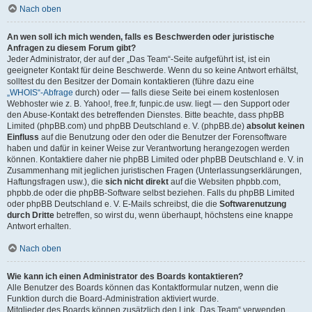
Nach oben
An wen soll ich mich wenden, falls es Beschwerden oder juristische
Anfragen zu diesem Forum gibt?
Jeder Administrator, der auf der „Das Team“-Seite aufgeführt ist, ist ein
geeigneter Kontakt für deine Beschwerde. Wenn du so keine Antwort erhältst,
solltest du den Besitzer der Domain kontaktieren (führe dazu eine
„WHOIS“-Abfrage
durch) oder — falls diese Seite bei einem kostenlosen
Webhoster wie z. B. Yahoo!, free.fr, funpic.de usw. liegt — den Support oder
den Abuse-Kontakt des betreffenden Dienstes. Bitte beachte, dass phpBB
Limited (phpBB.com) und phpBB Deutschland e. V. (phpBB.de)
absolut keinen
Einfluss
auf die Benutzung oder den oder die Benutzer der Forensoftware
haben und dafür in keiner Weise zur Verantwortung herangezogen werden
können. Kontaktiere daher nie phpBB Limited oder phpBB Deutschland e. V. in
Zusammenhang mit jeglichen juristischen Fragen (Unterlassungserklärungen,
Haftungsfragen usw.), die
sich nicht direkt
auf die Websiten phpbb.com,
phpbb.de oder die phpBB-Software selbst beziehen. Falls du phpBB Limited
oder phpBB Deutschland e. V. E-Mails schreibst, die die
Softwarenutzung
durch Dritte
betreffen, so wirst du, wenn überhaupt, höchstens eine knappe
Antwort erhalten.
Nach oben
Wie kann ich einen Administrator des Boards kontaktieren?
Alle Benutzer des Boards können das Kontaktformular nutzen, wenn die
Funktion durch die Board-Administration aktiviert wurde.
Mitglieder des Boards können zusätzlich den Link „Das Team“ verwenden.