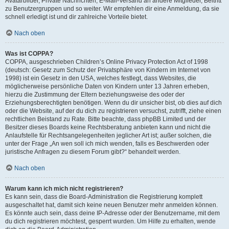
Avatarbilder, Private Nachrichten, E-Mail-Versand an andere Mitglieder, Beitritt
zu Benutzergruppen und so weiter. Wir empfehlen dir eine Anmeldung, da sie
schnell erledigt ist und dir zahlreiche Vorteile bietet.
Nach oben
Was ist COPPA?
COPPA, ausgeschrieben Children’s Online Privacy Protection Act of 1998
(deutsch: Gesetz zum Schutz der Privatsphäre von Kindern im Internet von
1998) ist ein Gesetz in den USA, welches festlegt, dass Websites, die
möglicherweise persönliche Daten von Kindern unter 13 Jahren erheben,
hierzu die Zustimmung der Eltern beziehungsweise des oder der
Erziehungsberechtigten benötigen. Wenn du dir unsicher bist, ob dies auf dich
oder die Website, auf der du dich zu registrieren versuchst, zutrifft, ziehe einen
rechtlichen Beistand zu Rate. Bitte beachte, dass phpBB Limited und der
Besitzer dieses Boards keine Rechtsberatung anbieten kann und nicht die
Anlaufstelle für Rechtsangelegenheiten jeglicher Art ist; außer solchen, die
unter der Frage „An wen soll ich mich wenden, falls es Beschwerden oder
juristische Anfragen zu diesem Forum gibt?“ behandelt werden.
Nach oben
Warum kann ich mich nicht registrieren?
Es kann sein, dass die Board-Administration die Registrierung komplett
ausgeschaltet hat, damit sich keine neuen Benutzer mehr anmelden können.
Es könnte auch sein, dass deine IP-Adresse oder der Benutzername, mit dem
du dich registrieren möchtest, gesperrt wurden. Um Hilfe zu erhalten, wende