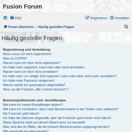
Fusion Forum
FAQ
Registrieren
Anmelden
S
Foren-Übersicht
Häufig gestellte Fragen
u
Häufig gestellte Fragen
c
h
Registrierung und Anmeldung
Wozu muss ich mich registrieren?
e
Was ist COPPA?
Warum kann ich mich nicht registrieren?
Ich habe mich registriert, kann mich aber nicht anmelden!
Warum kann ich mich nicht anmelden?
Ich habe mich vor einiger Zeit registriert, kann mich aber nicht mehr anmelden?!
Ich habe mein Passwort vergessen!
Warum werde ich automatisch abgemeldet?
Wozu ist die Funktion „Alle Cookies löschen“?
Benutzerpräferenzen und -einstellungen
Wie kann ich meine Einstellungen ändern?
Wie kann ich verhindern, dass mein Benutzername in der Online-Liste auftaucht?
Die Forenuhr geht falsch!
Ich habe die Zeitzone eingestellt, aber die Forenuhr geht immer noch falsch!
Meine Sprache steht auf diesem Board nicht zur Auswahl!
Was sind das für Bilder, die bei meinem Benutzernamen angezeigt werden?
Wie verwende ich einen Avatar?