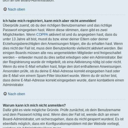
dich an die Board-Administration.
Nach oben
Ich habe mich registriert, kann mich aber nicht anmelden!
Überprüfe zuerst, ob du den richtigen Benutzernamen und das richtige
Passwort eingegeben hast. Wenn diese stimmen, dann gibt es zwei
Möglichkeiten. Wenn
COPPA
aktiviert ist und du angegeben hast, dass du
unter 13 Jahre alt bist, musst du bzw. einer deiner Eltern oder deiner
Erziehungsberechtigten den Anweisungen folgen, die du erhalten hast. Wenn
dies nicht der Fall ist, muss dein Benutzerkonto vielleicht aktiviert werden. Bei
einigen Boards müssen alle neu angemeldeten Mitglieder erst freigeschaltet
werden – entweder musst du dies selbst erledigen oder ein Administrator. Bei
der Registrierung wurde dir mitgeteilt, ob eine Aktivierung nötig ist oder nicht.
Wenn du eine E-Mail erhalten hast, folge den dort enthaltenen Anweisungen.
Ansonsten prüfe, ob du deine E-Mail-Adresse korrekt eingegeben hast oder
die E-Mail von einem Spam-Filter blockiert wurde. Wenn du dir sicher bist,
dass deine E-Mail-Adresse korrekt eingegeben wurde, dann kontaktiere einen
Administrator.
Nach oben
Warum kann ich mich nicht anmelden?
Dafür gibt es viele mögliche Gründe. Prüfe zunächst, ob dein Benutzername
und dein Passwort richtig sind. Wenn dies der Fall ist, wende dich an einen
Board-Administrator, um sicherzugehen, dass du nicht gesperrt wurdest. Es ist
ebenfalls möglich, dass ein Konfigurationsproblem mit der Website vorliegt,