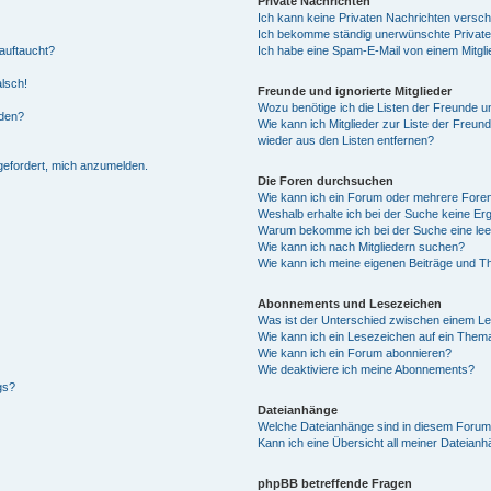
Private Nachrichten
Ich kann keine Privaten Nachrichten versch
Ich bekomme ständig unerwünschte Private
auftaucht?
Ich habe eine Spam-E-Mail von einem Mitgli
alsch!
Freunde und ignorierte Mitglieder
Wozu benötige ich die Listen der Freunde un
rden?
Wie kann ich Mitglieder zur Liste der Freund
wieder aus den Listen entfernen?
fgefordert, mich anzumelden.
Die Foren durchsuchen
Wie kann ich ein Forum oder mehrere For
Weshalb erhalte ich bei der Suche keine Er
Warum bekomme ich bei der Suche eine lee
Wie kann ich nach Mitgliedern suchen?
Wie kann ich meine eigenen Beiträge und T
Abonnements und Lesezeichen
Was ist der Unterschied zwischen einem L
Wie kann ich ein Lesezeichen auf ein Them
Wie kann ich ein Forum abonnieren?
Wie deaktiviere ich meine Abonnements?
gs?
Dateianhänge
Welche Dateianhänge sind in diesem Forum
Kann ich eine Übersicht all meiner Dateian
phpBB betreffende Fragen