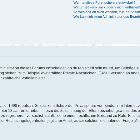
Wer hat diese Forensoftware entwickelt?
Warum ist Funktion x oder y nicht enthalten
An wen soll ich mich wenden, falls es Besc
Wie kann ich einen Administrator des Board
istration dieses Forums entscheidet, ob du registriert sein musst, um Beiträge zu s
ung stehen: zum Beispiel Avatarbilder, Private Nachrichten, E-Mail-Versand an ander
 zahlreiche Vorteile bietet.
t of 1998 (deutsch: Gesetz zum Schutz der Privatsphäre von Kindern im Internet vo
unter 13 Jahren erheben, hierzu die Zustimmung der Eltern beziehungsweise des o
h zu registrieren versuchst, zutrifft, ziehe einen rechtlichen Beistand zu Rate. Bit
für Rechtsangelegenheiten jeglicher Art ist; außer solchen, die unter der Frage „
.