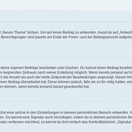
„Neues Thema“ klicken. Um auf einen Beitrag zu antworten, musst du auf „Antworte
e Berechtigungen sind jeweils am Ende der Foren- und der Beitragsansicht aufgeliste
r deine eigenen Beiträge bearbeiten oder löschen. Du kannst einen Beitrag bearbe
inen begrenzten Zeitraum nach seiner Erstellung möglich. Wenn bereits jemand auf de
 die Anzahl als auch der letzte Zeitpunkt der Bearbeitungen angezeigt. Dieser Hi
en Beitrag überarbeitet hat. Diese können jedoch, falls sie es für nötig halten, ei
hen können, wenn bereits jemand darauf geantwortet hat.
st eine solche in den Einstellungen in deinem persönlichen Bereich entwerfen. Na
eren. Du kannst eine Signatur auch hinzufügen, indem du in deinem persönlichen 
atur verfassen möchtest, so kannst du dort einfach das Kontrollkästchen „Signatu