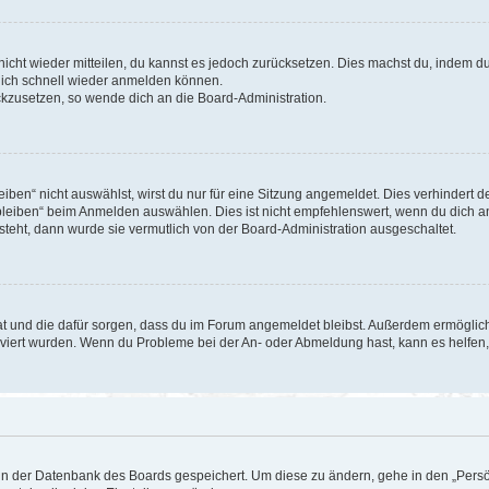
 nicht wieder mitteilen, du kannst es jedoch zurücksetzen. Dies machst du, indem 
 dich schnell wieder anmelden können.
ückzusetzen, so wende dich an die Board-Administration.
en“ nicht auswählst, wirst du nur für eine Sitzung angemeldet. Dies verhindert 
leiben“ beim Anmelden auswählen. Dies ist nicht empfehlenswert, wenn du dich an
 steht, dann wurde sie vermutlich von der Board-Administration ausgeschaltet.
 hat und die dafür sorgen, dass du im Forum angemeldet bleibst. Außerdem ermögli
tiviert wurden. Wenn du Probleme bei der An- oder Abmeldung hast, kann es helfen
n in der Datenbank des Boards gespeichert. Um diese zu ändern, gehe in den „Persö