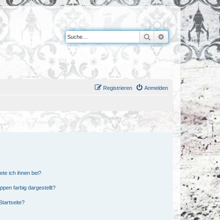
Suche
Erweiterte Suche
Registrieren
Anmelden
ete ich ihnen bei?
en farbig dargestellt?
tartseite?