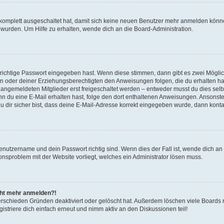
g komplett ausgeschaltet hat, damit sich keine neuen Benutzer mehr anmelden könn
 wurden. Um Hilfe zu erhalten, wende dich an die Board-Administration.
 richtige Passwort eingegeben hast. Wenn diese stimmen, dann gibt es zwei Mögl
tern oder deiner Erziehungsberechtigten den Anweisungen folgen, die du erhalten ha
u angemeldeten Mitglieder erst freigeschaltet werden – entweder musst du dies selbs
. Wenn du eine E-Mail erhalten hast, folge den dort enthaltenen Anweisungen. Ansons
 dir sicher bist, dass deine E-Mail-Adresse korrekt eingegeben wurde, dann kontak
Benutzername und dein Passwort richtig sind. Wenn dies der Fall ist, wende dich a
ionsproblem mit der Website vorliegt, welches ein Administrator lösen muss.
icht mehr anmelden?!
erschieden Gründen deaktiviert oder gelöscht hat. Außerdem löschen viele Boards r
triere dich einfach erneut und nimm aktiv an den Diskussionen teil!