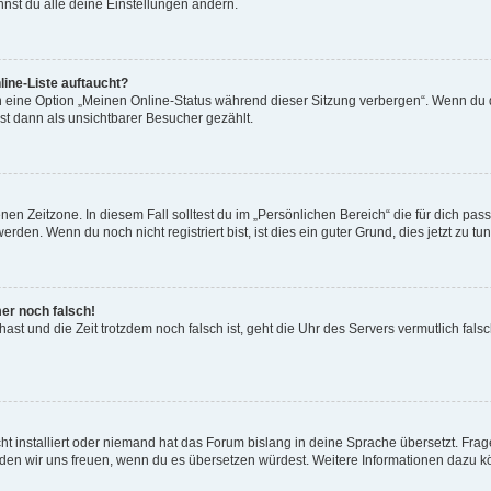
nst du alle deine Einstellungen ändern.
ine-Liste auftaucht?
n eine Option „Meinen Online-Status während dieser Sitzung verbergen“. Wenn du d
st dann als unsichtbarer Besucher gezählt.
en Zeitzone. In diesem Fall solltest du im „Persönlichen Bereich“ die für dich passe
den. Wenn du noch nicht registriert bist, ist dies ein guter Grund, dies jetzt zu tun
mer noch falsch!
t hast und die Zeit trotzdem noch falsch ist, geht die Uhr des Servers vermutlich fal
t installiert oder niemand hat das Forum bislang in deine Sprache übersetzt. Frag
, würden wir uns freuen, wenn du es übersetzen würdest. Weitere Informationen dazu