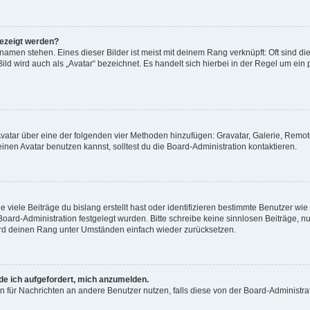
gezeigt werden?
amen stehen. Eines dieser Bilder ist meist mit deinem Rang verknüpft: Oft sind di
ld wird auch als „Avatar“ bezeichnet. Es handelt sich hierbei in der Regel um ein
 Avatar über eine der folgenden vier Methoden hinzufügen: Gravatar, Galerie, Rem
en Avatar benutzen kannst, solltest du die Board-Administration kontaktieren.
viele Beiträge du bislang erstellt hast oder identifizieren bestimmte Benutzer w
 Board-Administration festgelegt wurden. Bitte schreibe keine sinnlosen Beiträge
wird deinen Rang unter Umständen einfach wieder zurücksetzen.
rde ich aufgefordert, mich anzumelden.
ion für Nachrichten an andere Benutzer nutzen, falls diese von der Board-Administ